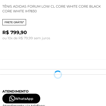
TÊNIS ADIDAS FORUM LOW CL CORE WHITE CORE BLACK
T
CORE WHITE IH7830
C
FRETE GRÁTIS*
R$ 799,90
ou 10x de R$ 79,99 sem juros
o
ATENDIMENTO
WhatsApp
Atendimento via telefone: