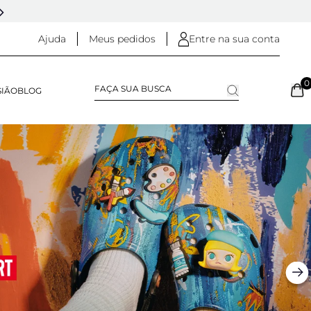
5% OFF NO
PIX
(NA FINALIZAÇÃO DO PEDIDO)
Ajuda
Meus pedidos
Entre na sua conta
0
SIÃO
BLOG