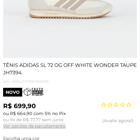
TÊNIS ADIDAS SL 72 OG OFF WHITE WONDER TAUPE
JH7394
SKU
0034JH7394194039
NOVO
R$ 699,90
ou R$ 664,90 com 5% no Pix
ou 9x de R$ 77,77 sem juros
Avalie agora!
Ver opções de parcelamento
Escolha uma cor