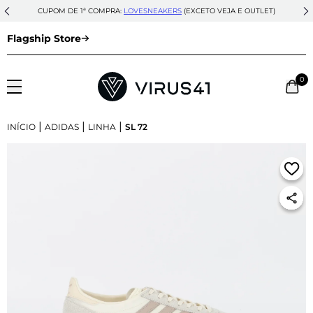
CUPOM DE 1ª COMPRA:
LOVESNEAKERS
(EXCETO VEJA E OUTLET)
Flagship Store
0
|
|
|
INÍCIO
ADIDAS
LINHA
SL 72