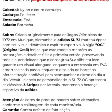
Cabedal:
Nylon e couro camurça
Cadarço:
Poliéster
Entressola:
EVA
Solado:
Borracha
Sobre:
Criado originalmente para os Jogos Olímpicos de
1972 em Munique, Alemanha, o
adidas SL 72
marcou época
com seu visual dinâmico e espírito esportivo. A sigla
“OG”
(Original Grail)
indica que este modelo mantém as
proporções e detalhes fiéis à primeira versão, preservando
toda a autenticidade que o consagrou.Sua silhueta leve
garante um visual alongado, enquanto a entressola em EVA
amortece cada passo, enquanto o solado de borracha
oferece tração confiável para acompanhar o ritmo do dia a
dia. Versátil e cheio de personalidade, o SL 72 OG apresenta
as clássicas
3 Stripes
nas laterais, mantendo a herança
esportiva da
adidas
.
Atenção:
As cores do produto podem sofrer alterações
conforme a calibragem de cada monitor/tela.
Garantia:
Contra defeito de fabricação.