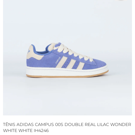
TÊNIS ADIDAS CAMPUS 00S DOUBLE REAL LILAC WONDER
T
WHITE WHITE IH4246
S