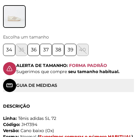
Escolha um tamanho
34
35
36
37
38
39
40
ALERTA DE TAMANHO:
FORMA PADRÃO
Sugerimos que compre
seu tamanho habitual.
GUIA DE MEDIDAS
DESCRIÇÃO
Linha:
Tênis adidas SL 72
Código:
JH7394
Versão:
Cano baixo (Ox)
Forma:
Normal
(
Sugerimos comprar o número HABITUAL
)