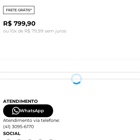
FRETE GRÁTIS*
R$ 799,90
ou 10x de R$ 79,99 sem juros
o
ATENDIMENTO
WhatsApp
Atendimento via telefone:
(41) 3095-6170
SOCIAL