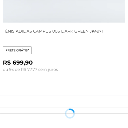
TÊNIS ADIDAS CAMPUS 00S DARK GREEN JK4971
T
G
FRETE GRÁTIS*
R$ 699,90
ou 9x de R$ 77,77 sem juros
o