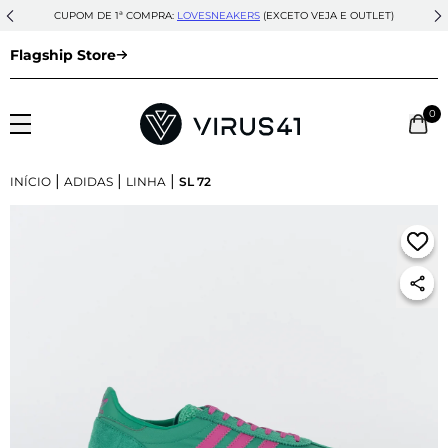
CUPOM DE 1ª COMPRA:
LOVESNEAKERS
(EXCETO VEJA E OUTLET)
Flagship Store
0
|
|
|
INÍCIO
ADIDAS
LINHA
SL 72