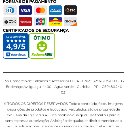
FORMAS DE PAGAMENTO
CERTIFICADOS DE SEGURANÇA
LV7 Comercio de Calçados e Acessórios LTDA - CNPJ: 32.976.135/0001-83
- Endereço: Av. Iguaçu, 4400 - Água Verde - Curitiba - PR - CEP: 80.240-
031
© TODOS OS DIREITOS RESERVADOS. Todo o conteúdo, fotos, imagens,
descrições de produtos e layout aqui veiculados são de propriedade
exclusiva da Loja Virus 41. Fica proibido qualquer uso total ou parcial
sem expressa autorização. A violação de qualquer direito mencionado
aqui implicará imediatamente na responsabilização cível e criminal.