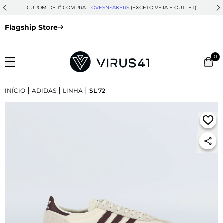
CUPOM DE 1ª COMPRA:
LOVESNEAKERS
(EXCETO VEJA E OUTLET)
Flagship Store
0
|
|
|
INÍCIO
ADIDAS
LINHA
SL 72