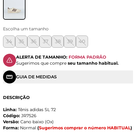
Escolha um tamanho
34
35
36
37
38
39
40
ALERTA DE TAMANHO:
FORMA PADRÃO
Sugerimos que compre
seu tamanho habitual.
GUIA DE MEDIDAS
DESCRIÇÃO
Linha:
Tênis adidas SL 72
Código:
JR7526
Versão:
Cano baixo (Ox)
Forma:
Normal
(
Sugerimos comprar o número HABITUAL
)