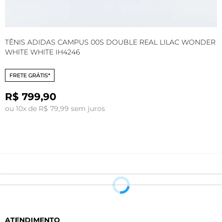
TÊNIS ADIDAS CAMPUS 00S DOUBLE REAL LILAC WONDER
T
WHITE WHITE IH4246
S
FRETE GRÁTIS*
R$ 799,90
ou 10x de R$ 79,99 sem juros
o
ATENDIMENTO