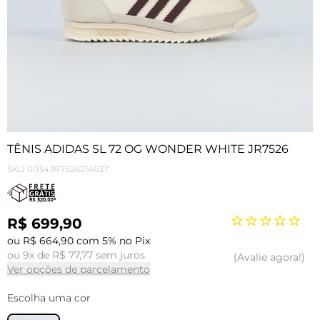
TÊNIS ADIDAS SL 72 OG WONDER WHITE JR7526
SKU
0034JR7526214637
R$ 699,90
ou R$ 664,90 com 5% no Pix
ou 9x de R$ 77,77 sem juros
Avalie agora!
Ver opções de parcelamento
Escolha uma cor