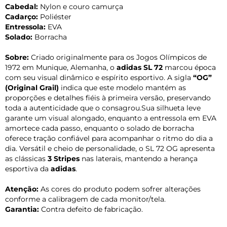
Cabedal:
Nylon e couro camurça
Cadarço:
Poliéster
Entressola:
EVA
Solado:
Borracha
Sobre:
Criado originalmente para os Jogos Olímpicos de
1972 em Munique, Alemanha, o
adidas SL 72
marcou época
com seu visual dinâmico e espírito esportivo. A sigla
“OG”
(Original Grail)
indica que este modelo mantém as
proporções e detalhes fiéis à primeira versão, preservando
toda a autenticidade que o consagrou.Sua silhueta leve
garante um visual alongado, enquanto a entressola em EVA
amortece cada passo, enquanto o solado de borracha
oferece tração confiável para acompanhar o ritmo do dia a
dia. Versátil e cheio de personalidade, o SL 72 OG apresenta
as clássicas
3 Stripes
nas laterais, mantendo a herança
esportiva da
adidas
.
Atenção:
As cores do produto podem sofrer alterações
conforme a calibragem de cada monitor/tela.
Garantia:
Contra defeito de fabricação.