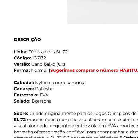
DESCRIÇÃO
Linha:
Tênis adidas SL 72
Código:
IG2132
Versão:
Cano baixo (Ox)
Forma:
Normal
(
Sugerimos comprar o número HABITU
Cabedal:
Nylon e couro camurça
Cadarço:
Poliéster
Entressola:
EVA
Solado:
Borracha
Sobre:
Criado originalmente para os Jogos Olímpicos de
SL 72
marcou época com seu visual dinâmico e espírito es
visual alongado, enquanto a entressola em EVA amortece
borracha oferece tração confiável para acompanhar o ritmo