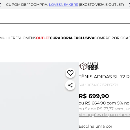
CUPOM DE 1ª COMPRA:
LOVESNEAKERS
(EXCETO VEJA E OUTLET)
MULHERES
HOMENS
OUTLET
CURADORIA EXCLUSIVA
COMPRE POR OCA
TÊNIS ADIDAS SL 72 
SKU
0034IG2132193239
R$ 699,90
ou R$ 664,90 com 5% no 
ou 9x de R$ 77,77 sem ju
Ver opções de parcelame
Escolha uma cor