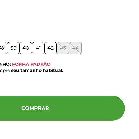
38
39
40
41
42
43
44
ANHO:
FORMA PADRÃO
ompre
seu tamanho habitual.
COMPRAR