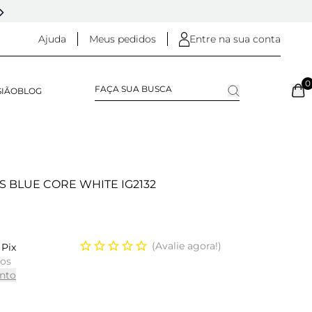
5% OFF NO
PIX
(NA FINALIZAÇÃO DO PEDIDO)
Ajuda
Meus pedidos
Entre na sua conta
0
SIÃO
BLOG
RS BLUE CORE WHITE IG2132
Avalie agora!
Pix
ros
nto