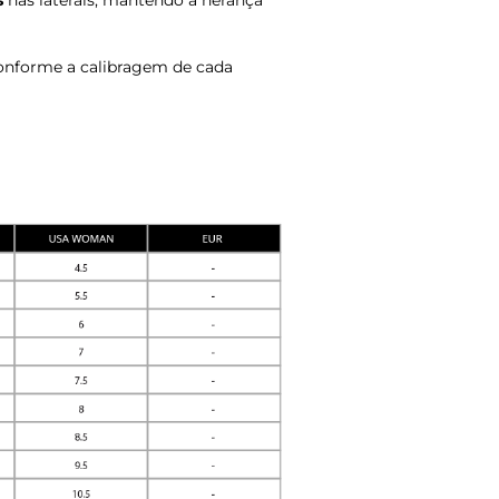
s
nas laterais, mantendo a herança
onforme a calibragem de cada