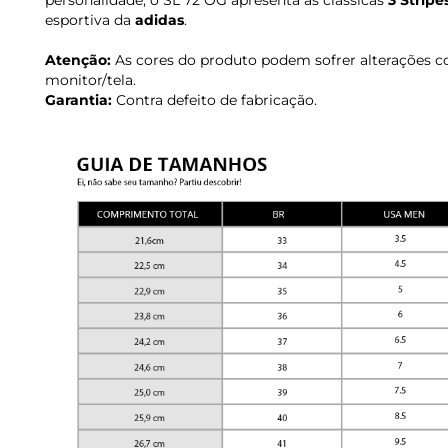
personalidade, o SL 72 OG apresenta as clássicas
3 Stripe
esportiva da
adidas
.
Atenção:
As cores do produto podem sofrer alterações c
monitor/tela.
Garantia:
Contra defeito de fabricação.