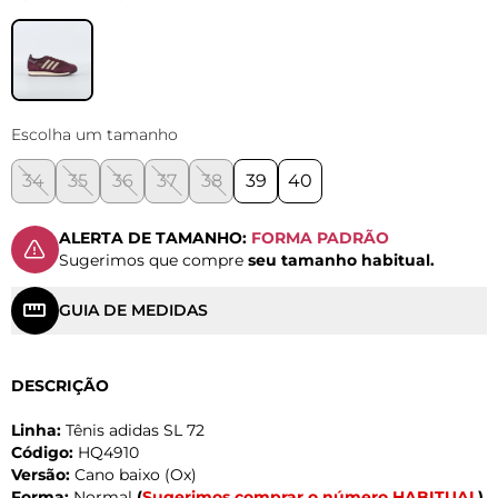
Escolha um tamanho
34
35
36
37
38
39
40
ALERTA DE TAMANHO:
FORMA PADRÃO
Sugerimos que compre
seu tamanho habitual.
GUIA DE MEDIDAS
DESCRIÇÃO
Linha:
Tênis adidas SL 72
Código:
HQ4910
Versão:
Cano baixo (Ox)
Forma:
Normal
(
Sugerimos comprar o número HABITUAL
)