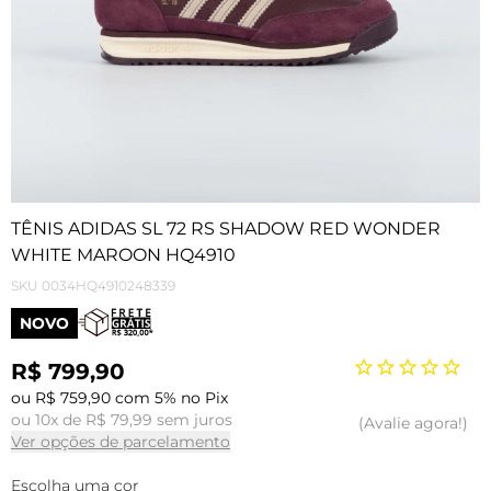
TÊNIS ADIDAS SL 72 RS SHADOW RED WONDER
WHITE MAROON HQ4910
SKU
0034HQ4910248339
NOVO
R$ 799,90
ou R$ 759,90 com 5% no Pix
ou 10x de R$ 79,99 sem juros
Avalie agora!
Ver opções de parcelamento
Escolha uma cor