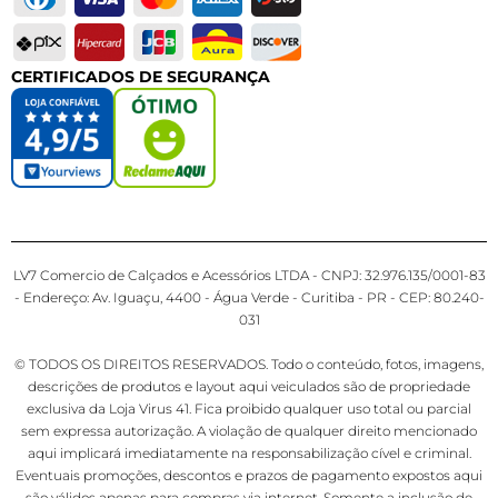
CERTIFICADOS DE SEGURANÇA
LV7 Comercio de Calçados e Acessórios LTDA - CNPJ: 32.976.135/0001-83
- Endereço: Av. Iguaçu, 4400 - Água Verde - Curitiba - PR - CEP: 80.240-
031
© TODOS OS DIREITOS RESERVADOS. Todo o conteúdo, fotos, imagens,
descrições de produtos e layout aqui veiculados são de propriedade
exclusiva da Loja Virus 41. Fica proibido qualquer uso total ou parcial
sem expressa autorização. A violação de qualquer direito mencionado
aqui implicará imediatamente na responsabilização cível e criminal.
Eventuais promoções, descontos e prazos de pagamento expostos aqui
são válidos apenas para compras via internet. Somente a inclusão de