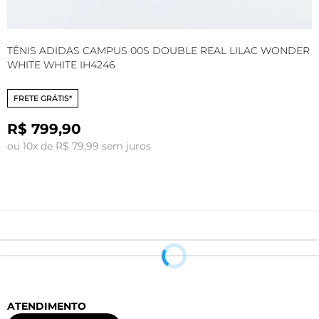
TÊNIS ADIDAS CAMPUS 00S DOUBLE REAL LILAC WONDER
T
WHITE WHITE IH4246
S
FRETE GRÁTIS*
R$ 799,90
ou 10x de R$ 79,99 sem juros
o
ATENDIMENTO