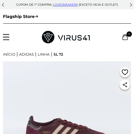
CUPOM DE 1ª COMPRA:
LOVESNEAKERS
(EXCETO VEJA E OUTLET)
Flagship Store
0
|
|
|
INÍCIO
ADIDAS
LINHA
SL 72