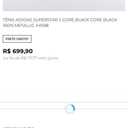
TÊNIS ADIDAS SUPERSTAR II CORE BLACK CORE BLACK
T
IRON METALLIC IH1598
B
FRETE GRÁTIS*
R$ 699,90
ou 9x de R$ 77,77 sem juros
o