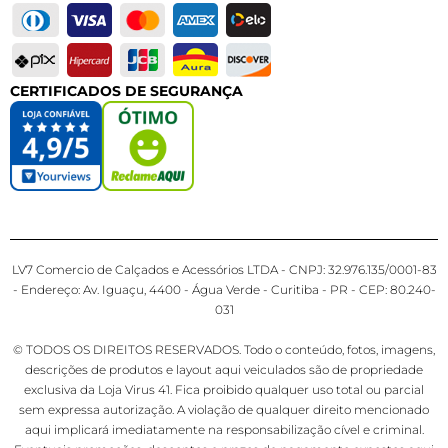
CERTIFICADOS DE SEGURANÇA
LV7 Comercio de Calçados e Acessórios LTDA - CNPJ: 32.976.135/0001-83
- Endereço: Av. Iguaçu, 4400 - Água Verde - Curitiba - PR - CEP: 80.240-
031
© TODOS OS DIREITOS RESERVADOS. Todo o conteúdo, fotos, imagens,
descrições de produtos e layout aqui veiculados são de propriedade
exclusiva da Loja Virus 41. Fica proibido qualquer uso total ou parcial
sem expressa autorização. A violação de qualquer direito mencionado
aqui implicará imediatamente na responsabilização cível e criminal.