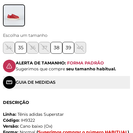
Escolha um tamanho
34
35
36
37
38
39
40
ALERTA DE TAMANHO:
FORMA PADRÃO
Sugerimos que compre
seu tamanho habitual.
GUIA DE MEDIDAS
DESCRIÇÃO
Linha:
Tênis adidas Superstar
Código:
IH9322
Versão:
Cano baixo (Ox)
Forma:
Normal
(
Sugerimos comprar o número HABITUAL
)