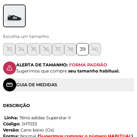
Escolha um tamanho
33
34
35
36
37
38
39
40
ALERTA DE TAMANHO:
FORMA PADRÃO
Sugerimos que compre
seu tamanho habitual.
GUIA DE MEDIDAS
DESCRIÇÃO
Linha:
Tênis adidas Superstar II
Código:
JH7033
Versão:
Cano baixo (Ox)
Forma:
Normal
(
Sugerimos comprar o número HABITUAL
)