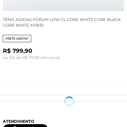
TÊNIS ADIDAS FORUM LOW CL CORE WHITE CORE BLACK
T
CORE WHITE IH7830
I
FRETE GRÁTIS*
R$ 799,90
ou 10x de R$ 79,99 sem juros
o
ATENDIMENTO