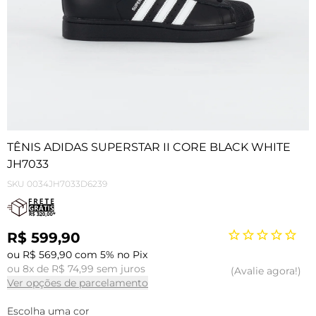
TÊNIS ADIDAS SUPERSTAR II CORE BLACK WHITE
JH7033
SKU
0034JH7033D6239
R$ 599,90
ou R$ 569,90 com 5% no Pix
ou 8x de R$ 74,99 sem juros
Avalie agora!
Ver opções de parcelamento
Escolha uma cor