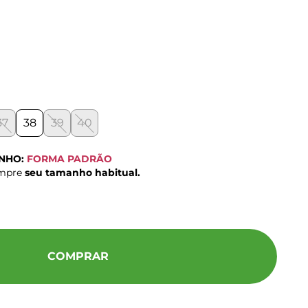
37
38
39
40
ANHO:
FORMA PADRÃO
ompre
seu tamanho habitual.
COMPRAR