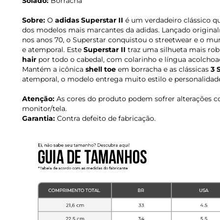
Solado:
Borracha
Sobre:
O
adidas Superstar II
é um verdadeiro clássico 
dos modelos mais marcantes da adidas. Lançado origin
nos anos 70, o Superstar conquistou o streetwear e o m
e atemporal. Este
Superstar II
traz uma silhueta mais rob
hair
por todo o cabedal, com colarinho e língua acolchoad
Mantém a icônica
shell toe
em borracha e as clássicas
3 
atemporal, o modelo entrega muito estilo e personalidade 
Atenção:
As cores do produto podem sofrer alterações c
monitor/tela.
Garantia:
Contra defeito de fabricação.