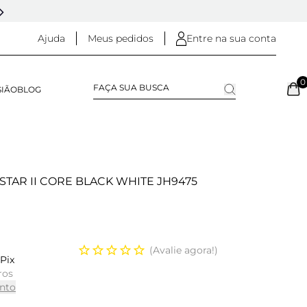
5% OFF NO
PIX
(NA FINALIZAÇÃO DO PEDIDO)
Ajuda
Meus pedidos
Entre na sua conta
0
SIÃO
BLOG
STAR II CORE BLACK WHITE JH9475
Avalie agora!
Pix
ros
nto