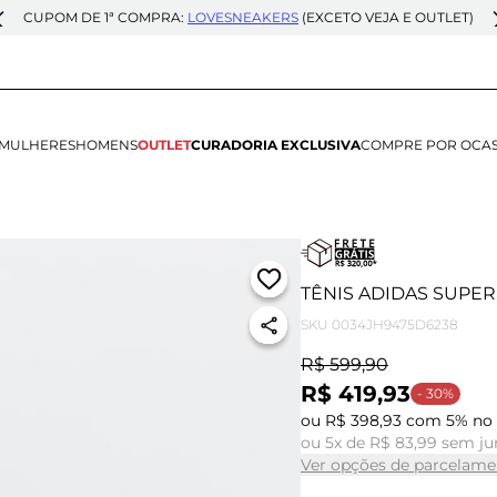
CUPOM DE 1ª COMPRA:
LOVESNEAKERS
(EXCETO VEJA E OUTLET)
MULHERES
HOMENS
OUTLET
CURADORIA EXCLUSIVA
COMPRE POR OCA
TÊNIS ADIDAS SUPER
SKU
0034JH9475D6238
R$ 599,90
R$ 419,93
- 30%
ou R$ 398,93 com 5% no 
ou 5x de R$ 83,99 sem ju
Ver opções de parcelame