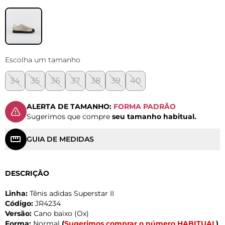
Escolha um tamanho
34
35
36
37
38
39
40
ALERTA DE TAMANHO:
FORMA PADRÃO
Sugerimos que compre
seu tamanho habitual.
GUIA DE MEDIDAS
DESCRIÇÃO
Linha:
Tênis adidas Superstar II
Código:
JR4234
Versão:
Cano baixo (Ox)
Forma:
Normal
(
Sugerimos comprar o número HABITUAL
)