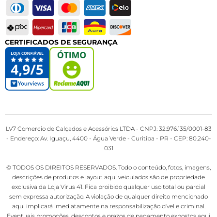
CERTIFICADOS DE SEGURANÇA
LV7 Comercio de Calçados e Acessórios LTDA - CNPJ: 32.976.135/0001-83
- Endereço: Av. Iguaçu, 4400 - Água Verde - Curitiba - PR - CEP: 80.240-
031
© TODOS OS DIREITOS RESERVADOS. Todo o conteúdo, fotos, imagens,
descrições de produtos e layout aqui veiculados são de propriedade
exclusiva da Loja Virus 41. Fica proibido qualquer uso total ou parcial
sem expressa autorização. A violação de qualquer direito mencionado
aqui implicará imediatamente na responsabilização cível e criminal.
Eventuais promoções, descontos e prazos de pagamento expostos aqui