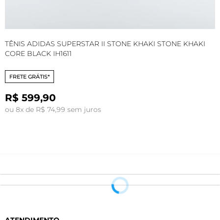
TÊNIS ADIDAS SUPERSTAR II STONE KHAKI STONE KHAKI
T
CORE BLACK IH1611
C
FRETE GRÁTIS*
R$ 599,90
ou 8x de R$ 74,99 sem juros
o