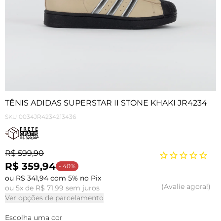
TÊNIS ADIDAS SUPERSTAR II STONE KHAKI JR4234
SKU
0034JR4234213436
R$ 599,90
R$ 359,94
- 40%
ou R$ 341,94 com 5% no Pix
Avalie agora!
ou 5x de R$ 71,99 sem juros
Ver opções de parcelamento
Escolha uma cor