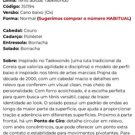
Linha:
Tênis adidas Taekwondo
Código:
JS1194
Versão:
Cano baixo (Ox)
Forma:
Normal
(
Sugerimos comprar o número HABITUAL
)
Cabedal:
Couro
Cadarço:
Poliéster
Entressola:
Borracha
Solado:
Borracha
Sobre:
Inspirado no Taekwondo (uma luta tradicional da
Coreia que valoriza agilidade e disciplina) o modelo de perfil
baixo é inspirado nos tênis de artes marciais Prajna da
década de 2000, com um cabedal macio e detalhes em
relevo que conferem um visual clean, mas cheio de
personalidade. Com forro acolchoado, é a escolha perfeita
para quem busca um tênis versátil, capaz de trazer
identidade ao look. O solado possui um padrão de ondas ao
longo da maior parte da superfície, que ajuda a proporcionar
tração e aderência em diferentes superfícies. Próximo à parte
frontal, há um
Ponto de Giro
: detalhe circular em relevo,
com anéis concêntricos, que pode oferecer um ponto extra
de contato e estabilidade para movimentos pivotantes. Para