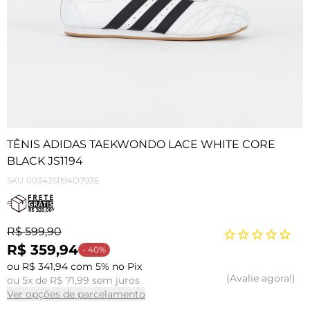
TÊNIS ADIDAS TAEKWONDO LACE WHITE CORE
BLACK JS1194
SKU
0034JS1194D7935
R$ 599,90
R$ 359,94
- 40%
ou R$ 341,94 com 5% no Pix
Avalie agora!
ou 5x de R$ 71,99 sem juros
Ver opções de parcelamento