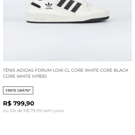
TÊNIS ADIDAS FORUM LOW CL CORE WHITE CORE BLACK
T
CORE WHITE IH7830
J
FRETE GRÁTIS*
R$ 799,90
ou 10x de R$ 79,99 sem juros
o