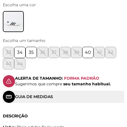
Escolha uma cor
Escolha um tamanho
33
34
35
36
37
38
39
40
41
42
43
44
ALERTA DE TAMANHO:
FORMA PADRÃO
Sugerimos que compre
seu tamanho habitual.
GUIA DE MEDIDAS
DESCRIÇÃO