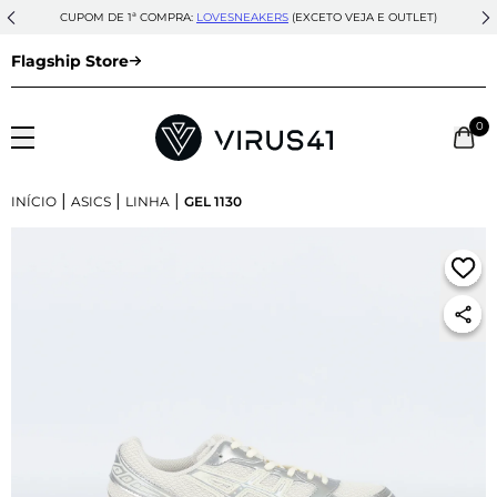
CUPOM DE 1ª COMPRA:
LOVESNEAKERS
(EXCETO VEJA E OUTLET)
Flagship Store
0
|
|
|
INÍCIO
ASICS
LINHA
GEL 1130