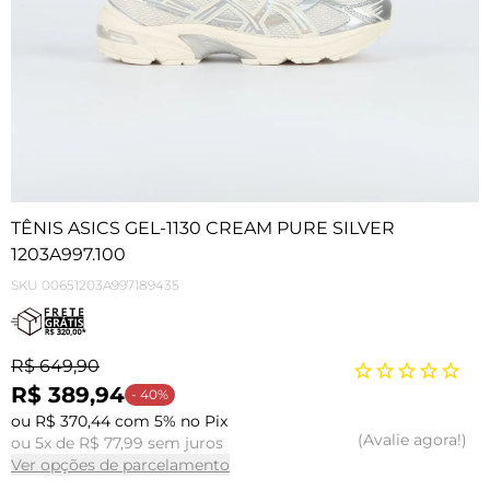
TÊNIS ASICS GEL-1130 CREAM PURE SILVER
1203A997.100
SKU
00651203A997189435
R$ 649,90
R$ 389,94
- 40%
ou R$ 370,44 com 5% no Pix
Avalie agora!
ou 5x de R$ 77,99 sem juros
Ver opções de parcelamento