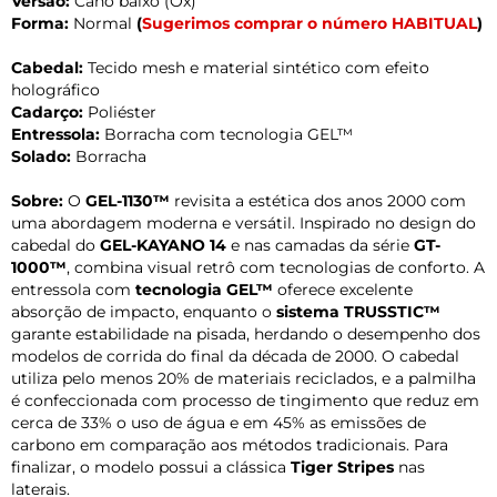
Versão:
Cano baixo (Ox)
Forma:
Normal
(
Sugerimos comprar o número HABITUAL
)
Cabedal:
Tecido mesh e material sintético com efeito
holográfico
Cadarço:
Poliéster
Entressola:
Borracha com tecnologia GEL™
Solado:
Borracha
Sobre:
O
GEL-1130™
revisita a estética dos anos 2000 com
uma abordagem moderna e versátil. Inspirado no design do
cabedal do
GEL-KAYANO 14
e nas camadas da série
GT-
1000™
, combina visual retrô com tecnologias de conforto. A
entressola com
tecnologia GEL™
oferece excelente
absorção de impacto, enquanto o
sistema TRUSSTIC™
garante estabilidade na pisada, herdando o desempenho dos
modelos de corrida do final da década de 2000. O cabedal
utiliza pelo menos 20% de materiais reciclados, e a palmilha
é confeccionada com processo de tingimento que reduz em
cerca de 33% o uso de água e em 45% as emissões de
carbono em comparação aos métodos tradicionais. Para
finalizar, o modelo possui a clássica
Tiger Stripes
nas
laterais.