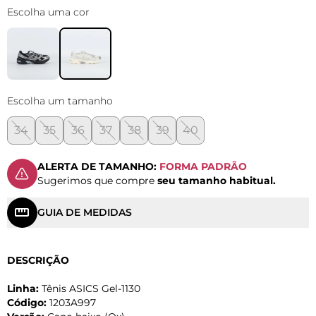
Escolha uma cor
Escolha um tamanho
34
35
36
37
38
39
40
ALERTA DE TAMANHO:
FORMA PADRÃO
Sugerimos que compre
seu tamanho habitual.
GUIA DE MEDIDAS
DESCRIÇÃO
Linha:
Tênis ASICS Gel-1130
Código:
1203A997