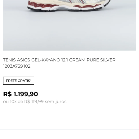
TÊNIS ASICS GEL-KAYANO 12.1 CREAM PURE SILVER
T
1203A759.102
1
FRETE GRÁTIS*
R$ 1.199,90
ou 10x de R$ 119,99 sem juros
o