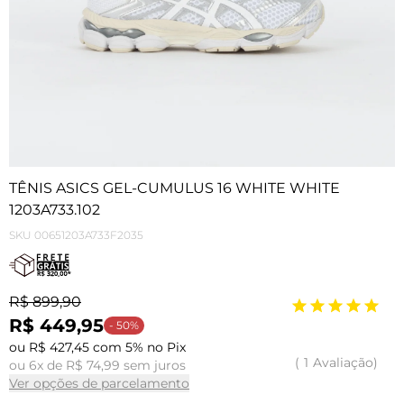
TÊNIS ASICS GEL-CUMULUS 16 WHITE WHITE
1203A733.102
SKU
00651203A733F2035
R$ 899,90
R$ 449,95
- 50%
ou R$ 427,45 com 5% no Pix
1
Avaliação
ou 6x de R$ 74,99 sem juros
Ver opções de parcelamento