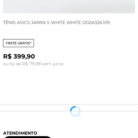
TÊNIS ASICS JAPAN S WHITE WHITE 1202A326.109
T
C
FRETE GRÁTIS*
R$ 399,90
ou 5x de R$ 79,98 sem juros
o
ATENDIMENTO