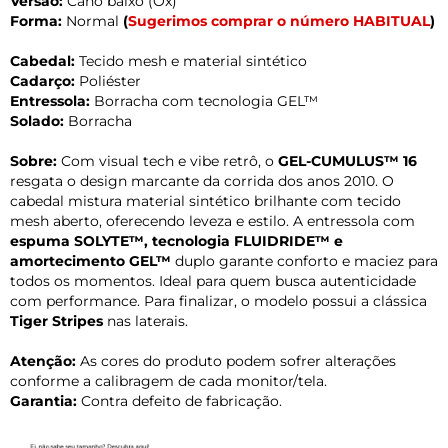
Versão:
Cano baixo (Ox)
Forma:
Normal
(
Sugerimos comprar o número HABITUAL
)
Cabedal:
Tecido mesh e material sintético
Cadarço:
Poliéster
Entressola:
Borracha com tecnologia GEL™
Solado:
Borracha
Sobre:
Com visual tech e vibe retrô, o
GEL-CUMULUS™ 16
resgata o design marcante da corrida dos anos 2010. O
cabedal mistura material sintético brilhante com tecido
mesh aberto, oferecendo leveza e estilo. A entressola com
espuma SOLYTE™, tecnologia FLUIDRIDE™ e
amortecimento GEL™
duplo garante conforto e maciez para
todos os momentos. Ideal para quem busca autenticidade
com performance. Para finalizar, o modelo possui a clássica
Tiger Stripes
nas laterais.
Atenção:
As cores do produto podem sofrer alterações
conforme a calibragem de cada monitor/tela.
Garantia:
Contra defeito de fabricação.