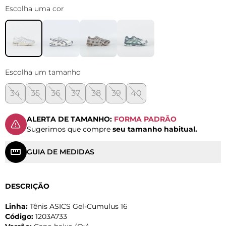
Escolha uma cor
Escolha um tamanho
34
35
36
37
38
39
40
ALERTA DE TAMANHO:
FORMA PADRÃO
Sugerimos que compre
seu tamanho habitual.
GUIA DE MEDIDAS
DESCRIÇÃO
Linha:
Tênis ASICS Gel-Cumulus 16
Código:
1203A733