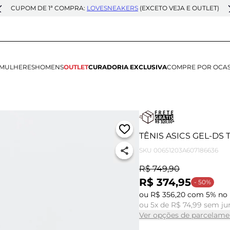
CUPOM DE 1ª COMPRA:
LOVESNEAKERS
(EXCETO VEJA E OUTLET)
MULHERES
HOMENS
OUTLET
CURADORIA EXCLUSIVA
COMPRE POR OCA
TÊNIS ASICS GEL-DS 
SKU
00651203A607186636
R$ 749,90
R$ 374,95
- 50%
ou R$ 356,20 com 5% no 
ou 5x de R$ 74,99 sem ju
Ver opções de parcelame