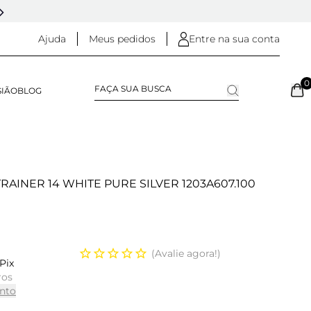
5% OFF NO
PIX
(NA FINALIZAÇÃO DO PEDIDO)
Ajuda
Meus pedidos
Entre na sua conta
0
SIÃO
BLOG
TRAINER 14 WHITE PURE SILVER 1203A607.100
Avalie agora!
Pix
ros
nto