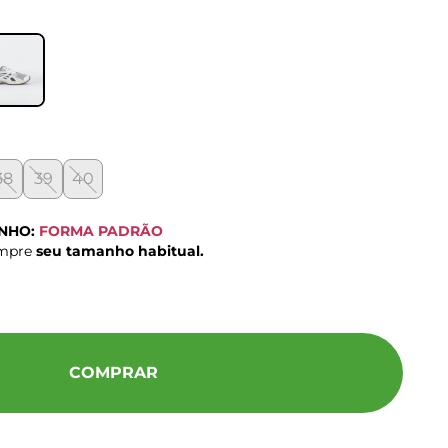
38
39
40
ANHO:
FORMA PADRÃO
ompre
seu tamanho habitual.
COMPRAR