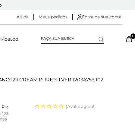
5% OFF NO
PIX
(NA FINALIZAÇÃO DO PEDIDO)
Ajuda
Meus pedidos
Entre na sua conta
0
SIÃO
BLOG
ANO 12.1 CREAM PURE SILVER 1203A759.102
Avalie agora!
 Pix
uros
nto