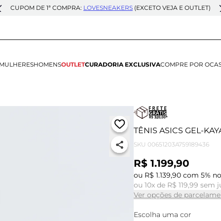
CUPOM DE 1ª COMPRA:
LOVESNEAKERS
(EXCETO VEJA E OUTLET)
MULHERES
HOMENS
OUTLET
CURADORIA EXCLUSIVA
COMPRE POR OCA
TÊNIS ASICS GEL-KAY
SKU
00651203A759189436
R$ 1.199,90
ou R$ 1.139,90 com 5% no
ou 10x de R$ 119,99 sem j
Ver opções de parcelame
Escolha uma cor