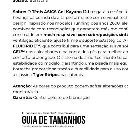
Solado:
Borracha
Sobre:
O
Tênis ASICS Gel-Kayano 12.1
resgata a essência 
herança da corrida de alta performance com o visual tec
design inspirado nos modelos running dos anos 2000, ele 
combinada com tecnologias que garantem máximo confort
construído em
mesh respirável com sobreposições sinté
ventilação eficiente, ajuste firme e suporte estratégico. 
FLUIDRIDE™
, que contribui para uma sensação suave so
GEL™
nos calcanhares e na ponta dos pés para melhor ab
conforto prolongado. O sistema de amortecimento traba
estabilidade do modelo, garantindo uma pisada mais equi
borracha proporciona tração e durabilidade para o uso con
a clássica
Tiger Stripes
nas laterais.
Atenção:
As cores do produto podem sofrer alterações c
monitor/tela.
Garantia:
Contra defeito de fabricação.