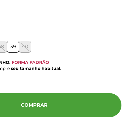
38
39
40
ANHO:
FORMA PADRÃO
ompre
seu tamanho habitual.
COMPRAR