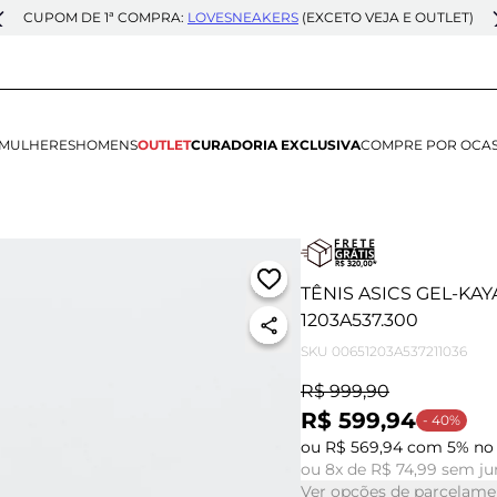
CUPOM DE 1ª COMPRA:
LOVESNEAKERS
(EXCETO VEJA E OUTLET)
MULHERES
HOMENS
OUTLET
CURADORIA EXCLUSIVA
COMPRE POR OCA
TÊNIS ASICS GEL-KA
1203A537.300
SKU
00651203A537211036
R$ 999,90
R$ 599,94
- 40%
ou R$ 569,94 com 5% no 
ou 8x de R$ 74,99 sem ju
Ver opções de parcelame