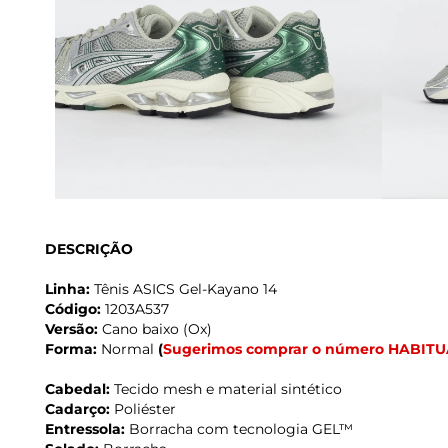
DESCRIÇÃO
Linha:
Tênis ASICS Gel-Kayano 14
Código:
1203A537
Versão:
Cano baixo (Ox)
Forma:
Normal
(
Sugerimos comprar o número HABITU
Cabedal:
Tecido mesh e material sintético
Cadarço:
Poliéster
Entressola:
Borracha com tecnologia GEL™