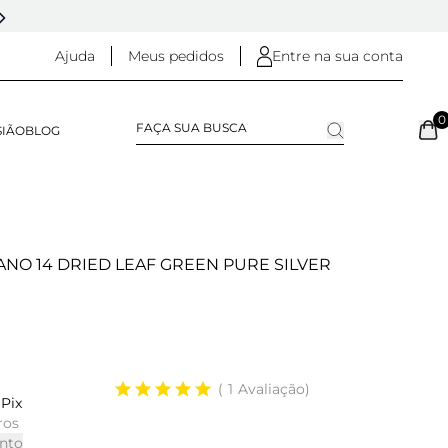
5% OFF NO
PIX
(NA FINALIZAÇÃO DO PEDIDO)
Ajuda
Meus pedidos
Entre na sua conta
0
SIÃO
BLOG
YANO 14 DRIED LEAF GREEN PURE SILVER
1
Avaliação
Pix
ros
nto