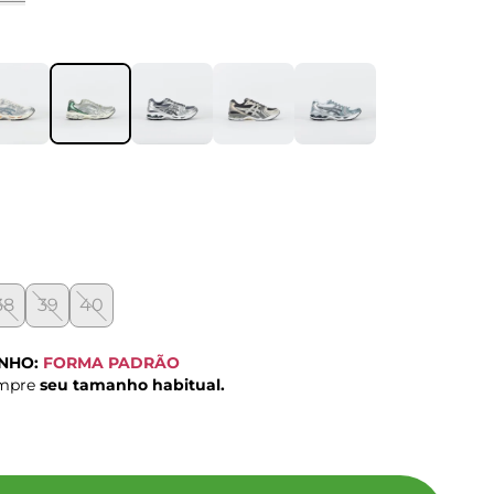
38
39
40
ANHO:
FORMA PADRÃO
ompre
seu tamanho habitual.