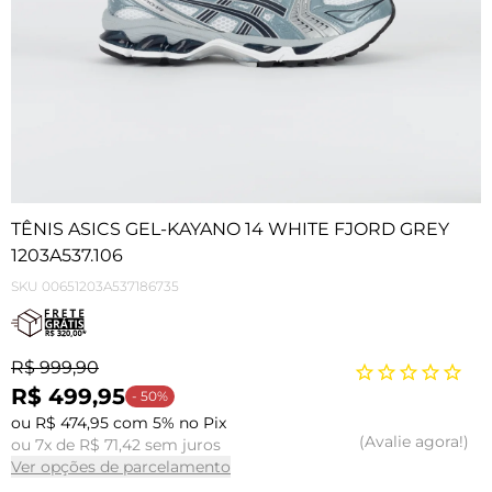
TÊNIS ASICS GEL-KAYANO 14 WHITE FJORD GREY
1203A537.106
SKU
00651203A537186735
R$ 999,90
R$ 499,95
- 50%
ou R$ 474,95 com 5% no Pix
Avalie agora!
ou 7x de R$ 71,42 sem juros
Ver opções de parcelamento