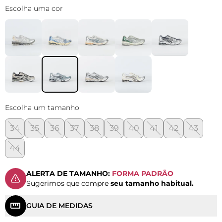
Escolha uma cor
Escolha um tamanho
34
35
36
37
38
39
40
41
42
43
44
ALERTA DE TAMANHO:
FORMA PADRÃO
Sugerimos que compre
seu tamanho habitual.
GUIA DE MEDIDAS