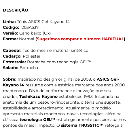
DESCRIÇÃO
Linha:
Tênis ASICS Gel-Kayano 14
Código:
1203A537
Versão:
Cano baixo (Ox)
Forma:
Normal
(
Sugerimos comprar o número HABITUAL
)
Cabedal:
Tecido mesh e material sintético
Cadarço:
Poliéster
Entressola:
Borracha com tecnologia GEL™
Solado:
Borracha
Sobre:
Inspirado no design original de 2008, o
ASICS Gel-
Kayano 14
ressurge com a estética marcante dos anos 2000,
mantendo o DNA de performance e inovação que seu
criador,
Toshikazu Kayano
estabeleceu 1993. Inspirado na
anatomia de um besouro-rinoceronte, o tênis une suporte,
estabilidade e amortecimento. Atualmente, o modelo
apresenta materiais modernos, novas tecnologias, além da
clássica
tecnologia GEL™
estrategicamente posicionada nos
pontos de maior impacto. O
sistema TRUSSTIC™
reforça a