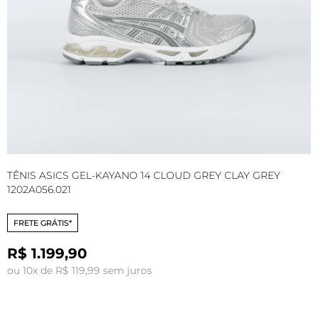
TÊNIS ASICS GEL-KAYANO 14 CLOUD GREY CLAY GREY
T
1202A056.021
G
FRETE GRÁTIS*
R$ 1.199,90
ou 10x de R$ 119,99 sem juros
o