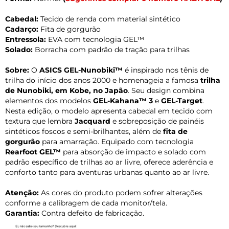
Cabedal:
Tecido de renda com material sintético
Cadarço:
Fita de gorgurão
Entressola:
EVA com tecnologia GEL™
Solado:
Borracha com padrão de tração para trilhas
Sobre:
O
ASICS GEL-Nunobiki™
é inspirado nos tênis de
trilha do início dos anos 2000 e homenageia a famosa
trilha
de Nunobiki, em Kobe, no Japão
. Seu design combina
elementos dos modelos
GEL-Kahana™ 3
e
GEL-Target
.
Nesta edição, o modelo apresenta cabedal em tecido com
textura que lembra
Jacquard
e sobreposição de painéis
sintéticos foscos e semi-brilhantes, além de
fita de
gorgurão
para amarração. Equipado com tecnologia
Rearfoot GEL™
para absorção de impacto e solado com
padrão específico de trilhas ao ar livre, oferece aderência e
conforto tanto para aventuras urbanas quanto ao ar livre.
Atenção:
As cores do produto podem sofrer alterações
conforme a calibragem de cada monitor/tela.
Garantia:
Contra defeito de fabricação.