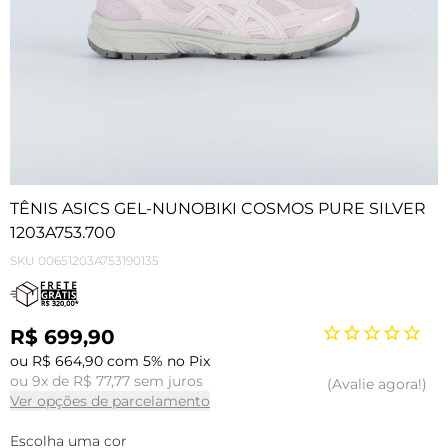
TÊNIS ASICS GEL-NUNOBIKI COSMOS PURE SILVER
1203A753.700
SKU
00651203A753190135
R$ 699,90
ou R$ 664,90 com 5% no Pix
ou 9x de R$ 77,77 sem juros
Avalie agora!
Ver opções de parcelamento
Escolha uma cor