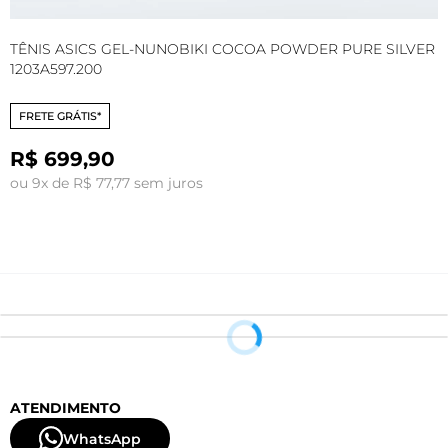
TÊNIS ASICS GEL-NUNOBIKI COCOA POWDER PURE SILVER
T
1203A597.200
1
FRETE GRÁTIS*
R$ 699,90
ou 9x de R$ 77,77 sem juros
o
ATENDIMENTO
WhatsApp