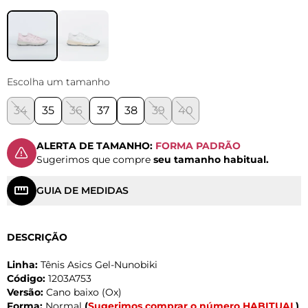
Escolha um tamanho
34
35
36
37
38
39
40
ALERTA DE TAMANHO:
FORMA PADRÃO
Sugerimos que compre
seu tamanho habitual.
GUIA DE MEDIDAS
DESCRIÇÃO
Linha:
Tênis Asics Gel-Nunobiki
Código:
1203A753
Versão:
Cano baixo (Ox)
Forma:
Normal
(
Sugerimos comprar o número HABITUAL
)