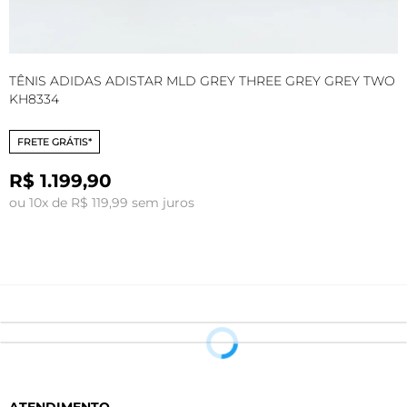
TÊNIS ADIDAS ADISTAR MLD GREY THREE GREY GREY TWO
T
KH8334
1
FRETE GRÁTIS*
R$ 1.199,90
ou 10x de R$ 119,99 sem juros
o