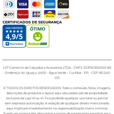
CERTIFICADOS DE SEGURANÇA
LV7 Comercio de Calçados e Acessórios LTDA - CNPJ: 32.976.135/0001-83
- Endereço: Av. Iguaçu, 4400 - Água Verde - Curitiba - PR - CEP: 80.240-
031
© TODOS OS DIREITOS RESERVADOS. Todo o conteúdo, fotos, imagens,
descrições de produtos e layout aqui veiculados são de propriedade
exclusiva da Loja Virus 41. Fica proibido qualquer uso total ou parcial
sem expressa autorização. A violação de qualquer direito mencionado
aqui implicará imediatamente na responsabilização cível e criminal.
Eventuais promoções, descontos e prazos de pagamento expostos aqui