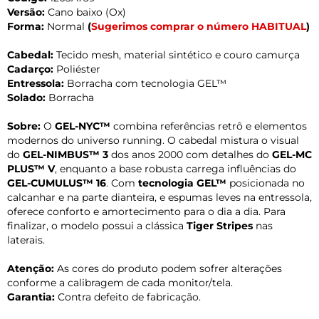
Versão:
Cano baixo (Ox)
Forma:
Normal
(
Sugerimos comprar o número HABITUAL
)
Cabedal:
Tecido mesh, material sintético e couro camurça
Cadarço:
Poliéster
Entressola:
Borracha com tecnologia GEL™
Solado:
Borracha
Sobre:
O
GEL-NYC™
combina referências retrô e elementos
modernos do universo running. O cabedal mistura o visual
do
GEL-NIMBUS™ 3
dos anos 2000 com detalhes do
GEL-MC
PLUS™ V
, enquanto a base robusta carrega influências do
GEL-CUMULUS™ 16
. Com
tecnologia GEL™
posicionada no
calcanhar e na parte dianteira, e espumas leves na entressola,
oferece conforto e amortecimento para o dia a dia. Para
finalizar, o modelo possui a clássica
Tiger Stripes
nas
laterais.
Atenção:
As cores do produto podem sofrer alterações
conforme a calibragem de cada monitor/tela.
Garantia:
Contra defeito de fabricação.