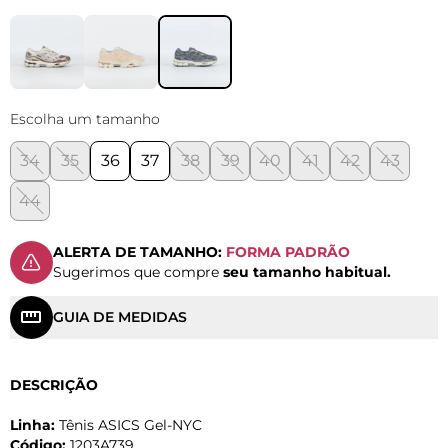
Escolha um tamanho
34
35
36
37
38
39
40
41
42
43
44
ALERTA DE TAMANHO:
FORMA PADRÃO
Sugerimos que compre
seu tamanho habitual.
GUIA DE MEDIDAS
DESCRIÇÃO
Linha:
Tênis ASICS Gel-NYC
Código:
1203A739