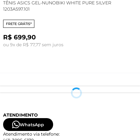
TÊNIS ASICS GEL-NUNOBIKI WHITE PURE SILVER
T
1203A597.101
1
FRETE GRÁTIS*
R$ 699,90
ou 9x de R$ 77,77 sem juros
o
ATENDIMENTO
WhatsApp
Atendimento via telefone: