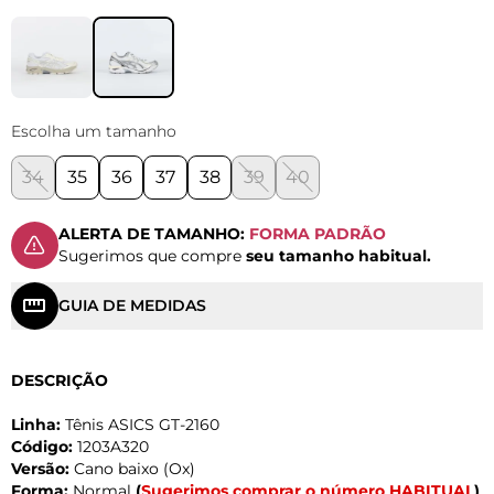
Escolha um tamanho
34
35
36
37
38
39
40
ALERTA DE TAMANHO:
FORMA PADRÃO
Sugerimos que compre
seu tamanho habitual.
GUIA DE MEDIDAS
DESCRIÇÃO
Linha:
Tênis ASICS GT-2160
Código:
1203A320
Versão:
Cano baixo (Ox)
Forma:
Normal
(
Sugerimos comprar o número HABITUAL
)