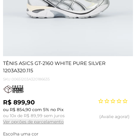
TÊNIS ASICS GT-2160 WHITE PURE SILVER
1203A320.115
SKU
00651203A320186635
R$ 899,90
ou R$ 854,90 com 5% no Pix
ou 10x de R$ 89,99 sem juros
Avalie agora!
Ver opções de parcelamento
Escolha uma cor