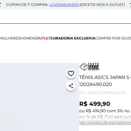
CUPOM DE 1ª COMPRA:
LOVESNEAKERS
(EXCETO VEJA E OUTLET)
MULHERES
HOMENS
OUTLET
CURADORIA EXCLUSIVA
COMPRE POR OCA
TÊNIS ASICS JAPAN
1202A490.020
SKU
00651202A490240035
R$ 499,90
ou R$ 474,90 com 5% no 
ou 7x de R$ 71,41 sem jur
Ver opções de parcelame