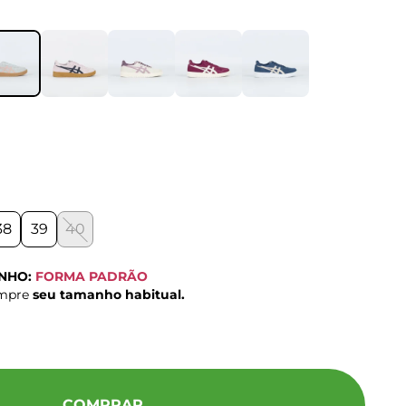
38
39
40
ANHO:
FORMA PADRÃO
ompre
seu tamanho habitual.
COMPRAR