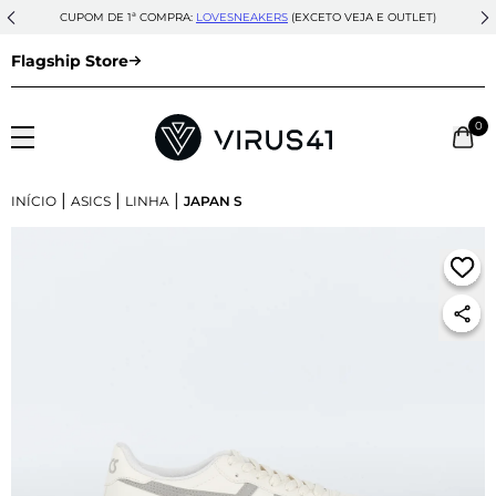
CUPOM DE 1ª COMPRA:
LOVESNEAKERS
(EXCETO VEJA E OUTLET)
Flagship Store
0
|
|
|
INÍCIO
ASICS
LINHA
JAPAN S