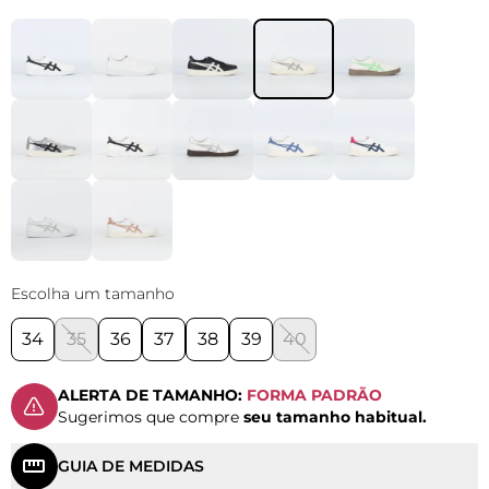
Escolha um tamanho
34
35
36
37
38
39
40
ALERTA DE TAMANHO:
FORMA PADRÃO
Sugerimos que compre
seu tamanho habitual.
GUIA DE MEDIDAS