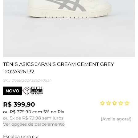
TÊNIS ASICS JAPAN S CREAM CEMENT GREY
1202A326.132
SKU
00651202A326240534
NOVO
R$ 399,90
ou R$ 379,90 com 5% no Pix
ou 5x de R$ 79,98 sem juros
Avalie agora!
Ver opções de parcelamento
Escolha uma cor