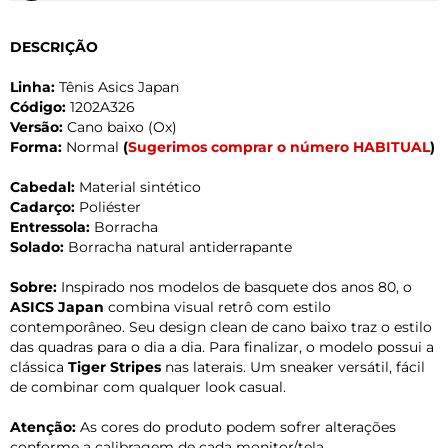
DESCRIÇÃO
Linha:
Tênis Asics Japan
Código:
1202A326
Versão:
Cano baixo (Ox)
Forma:
Normal
(
Sugerimos comprar o número HABITUAL
)
Cabedal:
Material sintético
Cadarço:
Poliéster
Entressola:
Borracha
Solado:
Borracha natural antiderrapante
Sobre:
Inspirado nos modelos de basquete dos anos 80, o
ASICS Japan
combina visual retrô com estilo
contemporâneo. Seu design clean de cano baixo traz o estilo
das quadras para o dia a dia. Para finalizar, o modelo possui a
clássica
Tiger Stripes
nas laterais. Um sneaker versátil, fácil
de combinar com qualquer look casual.
Atenção:
As cores do produto podem sofrer alterações
conforme a calibragem de cada monitor/tela.