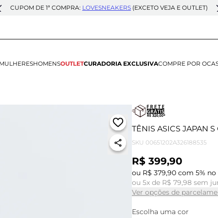
CUPOM DE 1ª COMPRA:
LOVESNEAKERS
(EXCETO VEJA E OUTLET)
MULHERES
HOMENS
OUTLET
CURADORIA EXCLUSIVA
COMPRE POR OCA
TÊNIS ASICS JAPAN 
SKU
00651202A326188535
R$ 399,90
ou R$ 379,90 com 5% no 
ou 5x de R$ 79,98 sem ju
Ver opções de parcelame
Escolha uma cor