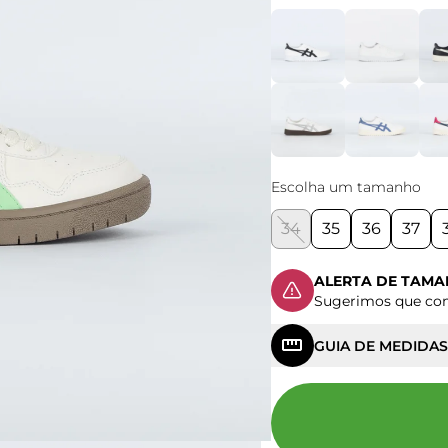
Escolha um tamanho
34
35
36
37
ALERTA DE TAM
Sugerimos que c
GUIA DE MEDIDAS