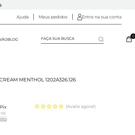
5% OFF NO
PIX
(NA FINALIZAÇÃO DO PEDIDO)
Ajuda
Meus pedidos
Entre na sua conta
0
SIÃO
BLOG
S CREAM MENTHOL 1202A326.126
Avalie agora!
Pix
ros
nto