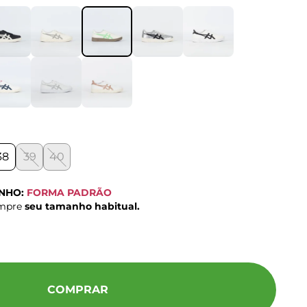
38
39
40
ANHO:
FORMA PADRÃO
ompre
seu tamanho habitual.
COMPRAR