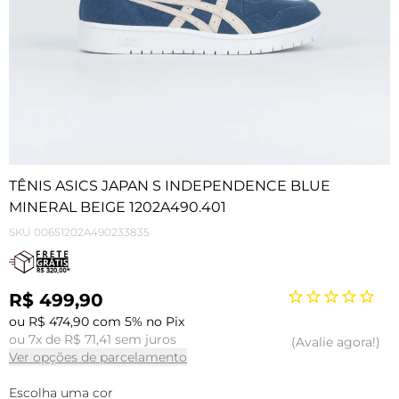
TÊNIS ASICS JAPAN S INDEPENDENCE BLUE
MINERAL BEIGE 1202A490.401
SKU
00651202A490233835
R$ 499,90
ou R$ 474,90 com 5% no Pix
ou 7x de R$ 71,41 sem juros
Avalie agora!
Ver opções de parcelamento
Escolha uma cor