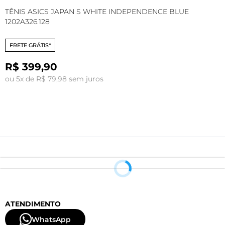
TÊNIS ASICS JAPAN S WHITE INDEPENDENCE BLUE
T
1202A326.128
B
FRETE GRÁTIS*
R$ 399,90
R
ou 5x de R$ 79,98 sem juros
o
ATENDIMENTO
WhatsApp