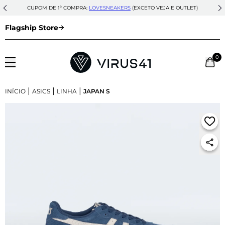
CUPOM DE 1ª COMPRA:
LOVESNEAKERS
(EXCETO VEJA E OUTLET)
Flagship Store
0
|
|
|
INÍCIO
ASICS
LINHA
JAPAN S