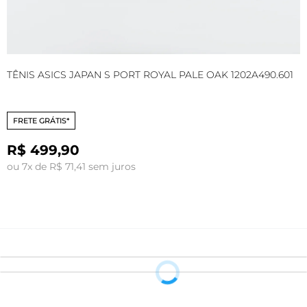
TÊNIS ASICS JAPAN S PORT ROYAL PALE OAK 1202A490.601
T
FRETE GRÁTIS*
R$ 499,90
ou 7x de R$ 71,41 sem juros
o