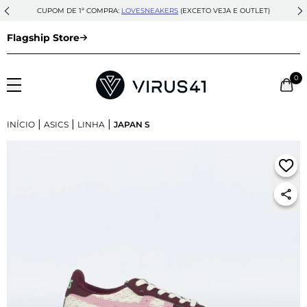
CUPOM DE 1ª COMPRA:
LOVESNEAKERS
(EXCETO VEJA E OUTLET)
Flagship Store
0
|
|
|
INÍCIO
ASICS
LINHA
JAPAN S