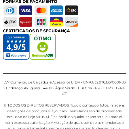
FORMAS DE PAGAMENTO
CERTIFICADOS DE SEGURANÇA
LV7 Comercio de Calçados e Acessórios LTDA - CNPJ: 32.976.135/0001-83
- Endereço: Av. Iguaçu, 4400 - Água Verde - Curitiba - PR - CEP: 80.240-
031
© TODOS OS DIREITOS RESERVADOS. Todo o conteúdo, fotos, imagens,
descrições de produtos e layout aqui veiculados são de propriedade
exclusiva da Loja Virus 41. Fica proibido qualquer uso total ou parcial
sem expressa autorização. A violação de qualquer direito mencionado
aqui implicará imediatamente na responsabilização cível e criminal.