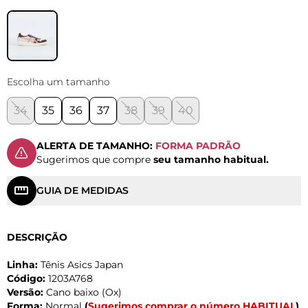
Escolha um tamanho
34
35
36
37
38
39
40
ALERTA DE TAMANHO:
FORMA PADRÃO
Sugerimos que compre
seu tamanho habitual.
GUIA DE MEDIDAS
DESCRIÇÃO
Linha:
Tênis Asics Japan
Código:
1203A768
Versão:
Cano baixo (Ox)
Forma:
Normal
(
Sugerimos comprar o número HABITUAL
)