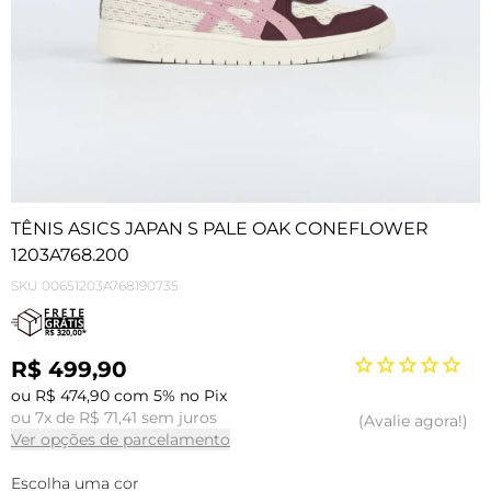
TÊNIS ASICS JAPAN S PALE OAK CONEFLOWER
1203A768.200
SKU
00651203A768190735
R$ 499,90
ou R$ 474,90 com 5% no Pix
ou 7x de R$ 71,41 sem juros
Avalie agora!
Ver opções de parcelamento
Escolha uma cor