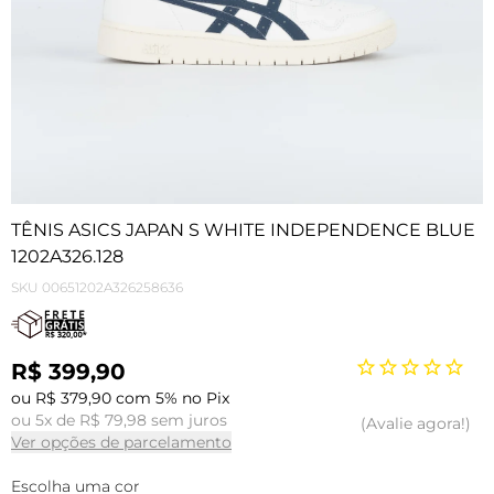
TÊNIS ASICS JAPAN S WHITE INDEPENDENCE BLUE
1202A326.128
SKU
00651202A326258636
R$ 399,90
ou R$ 379,90 com 5% no Pix
ou 5x de R$ 79,98 sem juros
Avalie agora!
Ver opções de parcelamento
Escolha uma cor