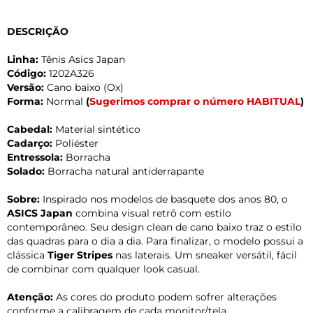
DESCRIÇÃO
Linha:
Tênis Asics Japan
Código:
1202A326
Versão:
Cano baixo (Ox)
Forma:
Normal
(
Sugerimos comprar o número HABITUAL
)
Cabedal:
Material sintético
Cadarço:
Poliéster
Entressola:
Borracha
Solado:
Borracha natural antiderrapante
Sobre:
Inspirado nos modelos de basquete dos anos 80, o
ASICS Japan
combina visual retrô com estilo
contemporâneo. Seu design clean de cano baixo traz o estilo
das quadras para o dia a dia. Para finalizar, o modelo possui a
clássica
Tiger Stripes
nas laterais. Um sneaker versátil, fácil
de combinar com qualquer look casual.
Atenção:
As cores do produto podem sofrer alterações
conforme a calibragem de cada monitor/tela.