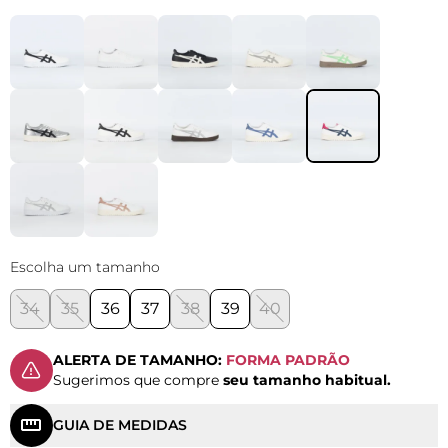
Escolha um tamanho
34
35
36
37
38
39
40
ALERTA DE TAMANHO:
FORMA PADRÃO
Sugerimos que compre
seu tamanho habitual.
GUIA DE MEDIDAS