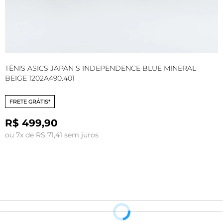
TÊNIS ASICS JAPAN S INDEPENDENCE BLUE MINERAL
T
BEIGE 1202A490.401
FRETE GRÁTIS*
R$ 499,90
ou 7x de R$ 71,41 sem juros
o