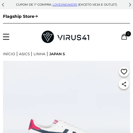
CUPOM DE 1ª COMPRA:
LOVESNEAKERS
(EXCETO VEJA E OUTLET)
Flagship Store
0
|
|
|
INÍCIO
ASICS
LINHA
JAPAN S