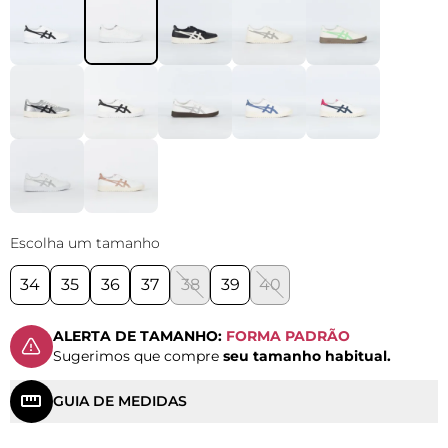
Escolha um tamanho
34
35
36
37
38
39
40
ALERTA DE TAMANHO:
FORMA PADRÃO
Sugerimos que compre
seu tamanho habitual.
GUIA DE MEDIDAS