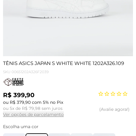
TÊNIS ASICS JAPAN S WHITE WHITE 1202A326.109
SKU
00651202A326F2039
R$ 399,90
ou R$ 379,90 com 5% no Pix
ou 5x de R$ 79,98 sem juros
Avalie agora!
Ver opções de parcelamento
Escolha uma cor