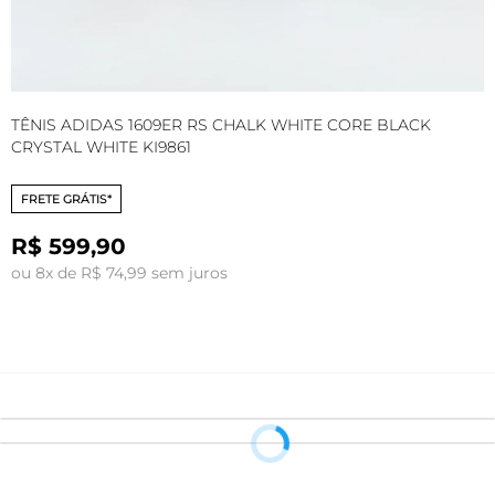
TÊNIS ADIDAS 1609ER RS CHALK WHITE CORE BLACK
T
CRYSTAL WHITE KI9861
B
FRETE GRÁTIS*
R$ 599,90
ou 8x de R$ 74,99 sem juros
o