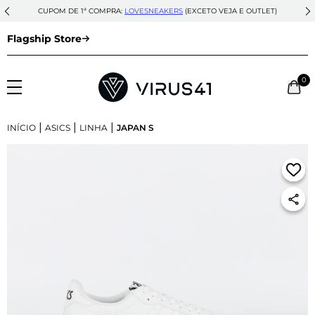
CUPOM DE 1ª COMPRA:
LOVESNEAKERS
(EXCETO VEJA E OUTLET)
Flagship Store
0
|
|
|
INÍCIO
ASICS
LINHA
JAPAN S