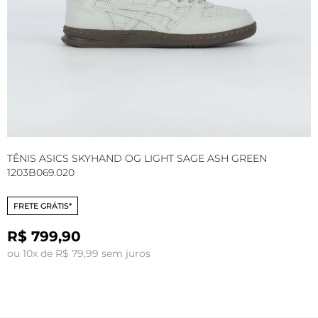
TÊNIS ASICS SKYHAND OG LIGHT SAGE ASH GREEN
T
1203B069.020
1
FRETE GRÁTIS*
R$ 799,90
ou 10x de R$ 79,99 sem juros
o