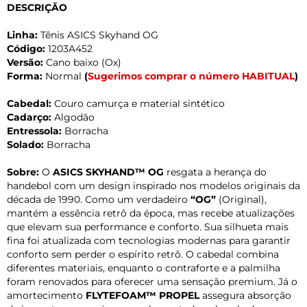
DESCRIÇÃO
Linha:
Tênis ASICS Skyhand OG
Código:
1203A452
Versão:
Cano baixo (Ox)
Forma:
Normal
(
Sugerimos comprar o número HABITUAL
)
Cabedal:
Couro camurça e material sintético
Cadarço:
Algodão
Entressola:
Borracha
Solado:
Borracha
Sobre:
O
ASICS SKYHAND™ OG
resgata a herança do
handebol com um design inspirado nos modelos originais da
década de 1990. Como um verdadeiro
“OG”
(Original),
mantém a essência retrô da época, mas recebe atualizações
que elevam sua performance e conforto. Sua silhueta mais
fina foi atualizada com tecnologias modernas para garantir
conforto sem perder o espírito retrô. O cabedal combina
diferentes materiais, enquanto o contraforte e a palmilha
foram renovados para oferecer uma sensação premium. Já o
amortecimento
FLYTEFOAM™ PROPEL
assegura absorção