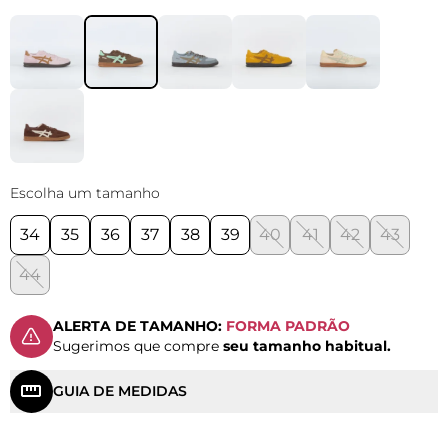
Escolha um tamanho
34
35
36
37
38
39
40
41
42
43
44
ALERTA DE TAMANHO:
FORMA PADRÃO
Sugerimos que compre
seu tamanho habitual.
GUIA DE MEDIDAS