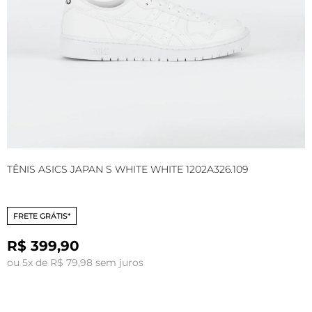
TÊNIS ASICS JAPAN S WHITE WHITE 1202A326.109
T
FRETE GRÁTIS*
R$ 399,90
ou 5x de R$ 79,98 sem juros
o