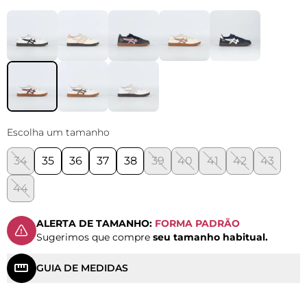
Escolha um tamanho
34
35
36
37
38
39
40
41
42
43
44
ALERTA DE TAMANHO:
FORMA PADRÃO
Sugerimos que compre
seu tamanho habitual.
GUIA DE MEDIDAS