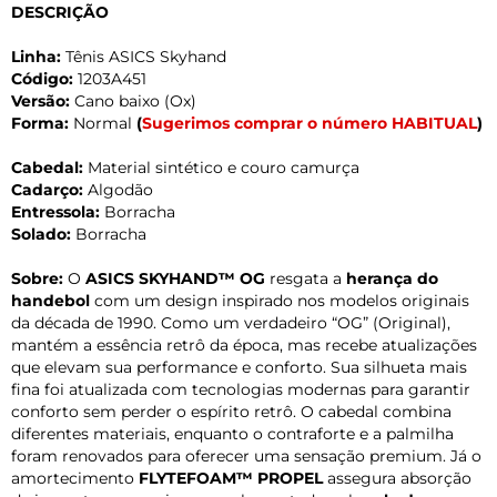
DESCRIÇÃO
Linha:
Tênis ASICS Skyhand
Código:
1203A451
Versão:
Cano baixo (Ox)
Forma:
Normal
(
Sugerimos comprar o número HABITUAL
)
Cabedal:
Material sintético e couro camurça
Cadarço:
Algodão
Entressola:
Borracha
Solado:
Borracha
Sobre:
O
ASICS SKYHAND™ OG
resgata a
herança do
handebol
com um design inspirado nos modelos originais
da década de 1990. Como um verdadeiro “OG” (Original),
mantém a essência retrô da época, mas recebe atualizações
que elevam sua performance e conforto. Sua silhueta mais
fina foi atualizada com tecnologias modernas para garantir
conforto sem perder o espírito retrô. O cabedal combina
diferentes materiais, enquanto o contraforte e a palmilha
foram renovados para oferecer uma sensação premium. Já o
amortecimento
FLYTEFOAM™ PROPEL
assegura absorção