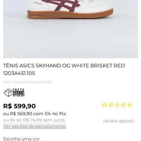
TÊNIS ASICS SKYHAND OG WHITE BRISKET RED
1203A451.105
SKU
00651203A451188436
R$ 599,90
ou R$ 569,90 com 5% no Pix
ou 8x de R$ 74,99 sem juros
Avalie agora!
Ver opções de parcelamento
Escolha uma cor