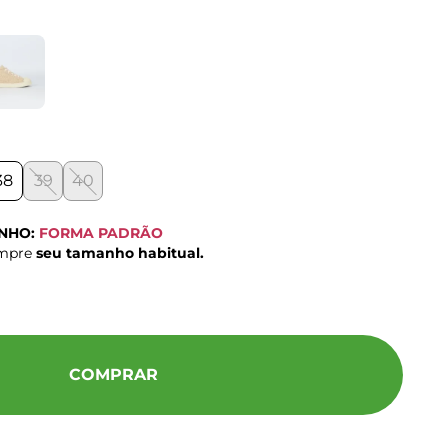
38
39
40
ANHO:
FORMA PADRÃO
ompre
seu tamanho habitual.
COMPRAR