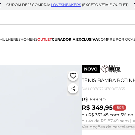
CUPOM DE 1ª COMPRA:
LOVESNEAKERS
(EXCETO VEJA E OUTLET)
MULHERES
HOMENS
OUTLET
CURADORIA EXCLUSIVA
COMPRE POR OCA
NOVO
TÊNIS BAMBA BOTIN
SKU
00707261700611835
R$ 699,90
R$ 349,95
- 50%
ou R$ 332,45 com 5% no 
ou 4x de R$ 87,49 sem ju
Ver opções de parcelame