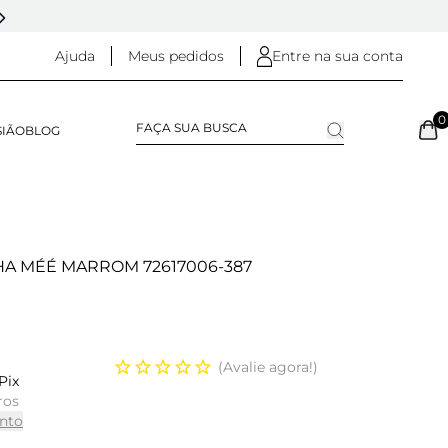
5% OFF NO
PIX
(NA FINALIZAÇÃO DO PEDIDO)
Ajuda
Meus pedidos
Entre na sua conta
0
SIÃO
BLOG
HA MÉÉ MARROM 72617006-387
Avalie agora!
Pix
ros
nto