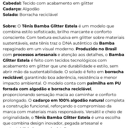
Cabedal:
Tecido com acabamento em glitter
Cadarço:
Algodão
Solado:
Borracha reciclável
Sobre:
O
Tênis Bamba Glitter Estela
é um modelo que
combina estilo sofisticado, brilho marcante e conforto
consciente. Com textura exclusiva em glitter sobre materiais
sustentáveis, este tênis traz o DNA autêntico da
Bamba
repaginado em um visual moderno.
Produzido no Brasil
com
processos artesanais
e atenção aos detalhes, o
Bamba
Glitter Estela
é feito com tecidos tecnológicos com
acabamento em glitter que une durabilidade e estilo, sem
abrir mão da sustentabilidade. O solado é feito em
borracha
reciclável
, garantindo boa aderência, resistência e menor
impacto ambiental. O modelo conta com
palmilha em PU
forrada com algodão e borracha reciclável
,
proporcionando sensação macia ao caminhar e conforto
prolongado. O
cadarço em 100% algodão natural
completa
a construção funcional, reforçando o compromisso da
marca com materiais mais responsáveis. Versátil e cheio de
originalidade, o
Tênis Bamba Glitter Estela
é uma escolha
que combina design inovador, pegada artesanal e