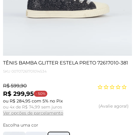
TÊNIS BAMBA GLITTER ESTELA PRETO 72617010-381
SKU
00707261701014534
R$ 599,90
R$ 299,95
- 50%
ou R$ 284,95 com 5% no Pix
Avalie agora!
ou 4x de R$ 74,99 sem juros
Ver opções de parcelamento
Escolha uma cor