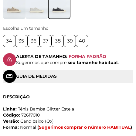
Escolha um tamanho
34
35
36
37
38
39
40
ALERTA DE TAMANHO:
FORMA PADRÃO
Sugerimos que compre
seu tamanho habitual.
GUIA DE MEDIDAS
DESCRIÇÃO
Linha:
Tênis Bamba Glitter Estela
Código:
72617010
Versão:
Cano baixo (Ox)
Forma:
Normal
(
Sugerimos comprar o número HABITUAL
)