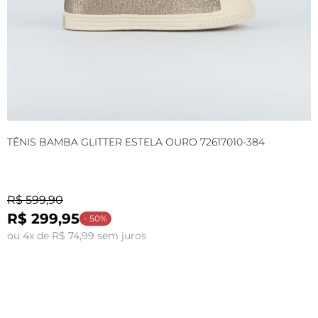
TÊNIS BAMBA GLITTER ESTELA OURO 72617010-384
T
R$ 599,90
R
R$ 299,95
- 50%
ou 4x de R$ 74,99 sem juros
o