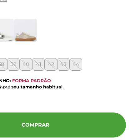
38
39
40
41
42
43
44
ANHO:
FORMA PADRÃO
ompre
seu tamanho habitual.
COMPRAR