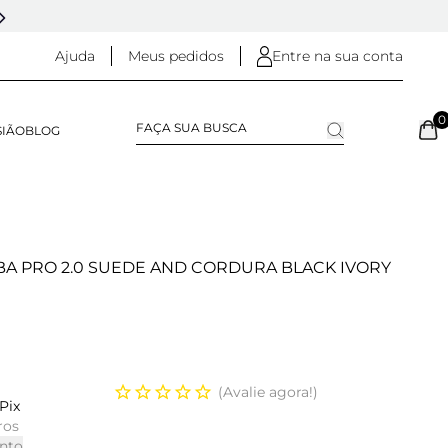
5% OFF NO
PIX
(NA FINALIZAÇÃO DO PEDIDO)
Ajuda
Meus pedidos
Entre na sua conta
0
SIÃO
BLOG
BA PRO 2.0 SUEDE AND CORDURA BLACK IVORY
Avalie agora!
Pix
ros
nto