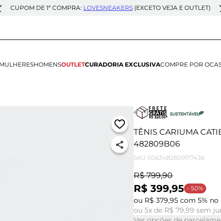
CUPOM DE 1ª COMPRA:
LOVESNEAKERS
(EXCETO VEJA E OUTLET)
MULHERES
HOMENS
OUTLET
CURADORIA EXCLUSIVA
COMPRE POR OCA
TÊNIS CARIUMA CATI
482809B06
SKU
0063482809177436
R$ 799,90
R$ 399,95
- 50%
ou R$ 379,95 com 5% no 
ou 5x de R$ 79,99 sem ju
Ver opções de parcelame