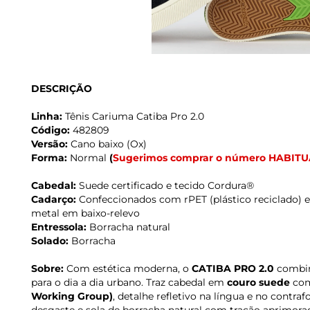
DESCRIÇÃO
Linha:
Tênis Cariuma Catiba Pro 2.0
Código:
482809
Versão:
Cano baixo (Ox)
Forma:
Normal
(
Sugerimos comprar o número HABITU
Cabedal:
Suede certificado e tecido Cordura®
Cadarço:
Confeccionados com rPET (plástico reciclado) e
metal em baixo-relevo
Entressola:
Borracha natural
Solado:
Borracha
Sobre:
Com estética moderna, o
CATIBA PRO 2.0
combina
para o dia a dia urbano. Traz cabedal em
couro suede
com
Working Group)
, detalhe refletivo na língua e no contraf