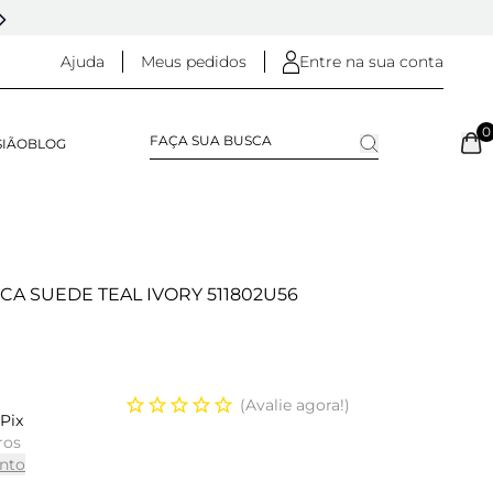
5% OFF NO
PIX
(NA FINALIZAÇÃO DO PEDIDO)
Ajuda
Meus pedidos
Entre na sua conta
0
SIÃO
BLOG
CA SUEDE TEAL IVORY 511802U56
Avalie agora!
Pix
ros
nto