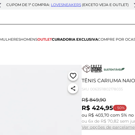
CUPOM DE 1ª COMPRA:
LOVESNEAKERS
(EXCETO VEJA E OUTLET)
MULHERES
HOMENS
OUTLET
CURADORIA EXCLUSIVA
COMPRE POR OCA
TÊNIS CARIUMA NAIO
SKU
0063511802178035
R$ 849,90
R$ 424,95
- 50%
ou R$ 403,70 com 5% no 
ou 6x de R$ 70,82 sem ju
Ver opções de parcelame