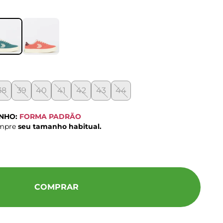
38
39
40
41
42
43
44
ANHO:
FORMA PADRÃO
ompre
seu tamanho habitual.
COMPRAR