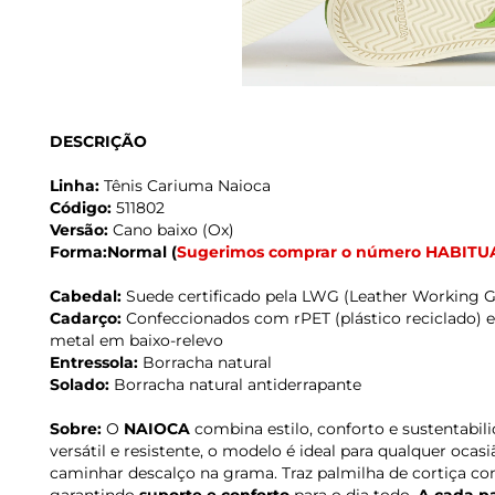
DESCRIÇÃO
Linha:
Tênis Cariuma Naioca
Código:
511802
Versão:
Cano baixo (Ox)
Forma:Normal
(
Sugerimos comprar o número HABITU
Cabedal:
Suede certificado pela LWG (Leather Working 
Cadarço:
Confeccionados com rPET (plástico reciclado) e
metal em baixo-relevo
Entressola:
Borracha natural
Solado:
Borracha natural antiderrapante
Sobre:
O
NAIOCA
combina estilo, conforto e sustentabili
versátil e resistente, o modelo é ideal para qualquer ocas
caminhar descalço na grama. Traz palmilha de cortiça 