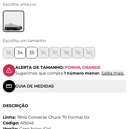
Escolha uma cor
Escolha um tamanho
33
34
35
36
37
38
39
40
ALERTA DE TAMANHO:
FORMA GRANDE
Sugerimos que compre
1 número menor.
Saiba mais.
GUIA DE MEDIDAS
DESCRIÇÃO
Linha:
Tênis Converse Chuck 70 Formal Ox
Código:
A15045
Versão:
Cano baixo (Ox)