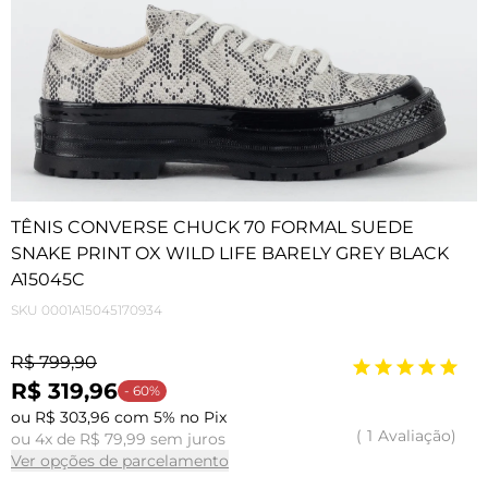
TÊNIS CONVERSE CHUCK 70 FORMAL SUEDE
SNAKE PRINT OX WILD LIFE BARELY GREY BLACK
A15045C
SKU
0001A15045170934
R$ 799,90
R$ 319,96
- 60%
ou R$ 303,96 com 5% no Pix
1
Avaliação
ou 4x de R$ 79,99 sem juros
Ver opções de parcelamento