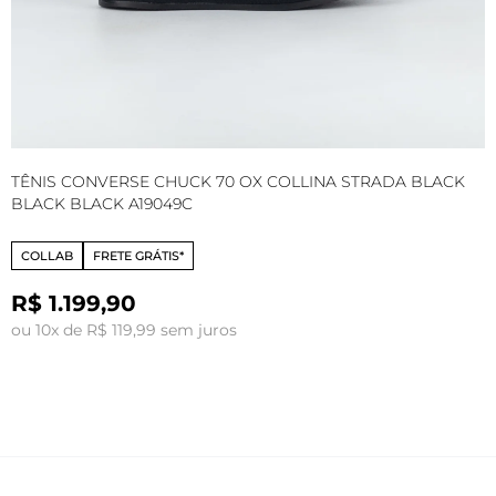
TÊNIS CONVERSE CHUCK 70 OX COLLINA STRADA BLACK
T
BLACK BLACK A19049C
S
COLLAB
FRETE GRÁTIS*
R$ 1.199,90
ou 10x de R$ 119,99 sem juros
o