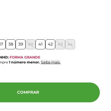
37
38
39
40
41
42
43
44
ANHO:
FORMA GRANDE
ompre
1 número menor.
Saiba mais.
COMPRAR