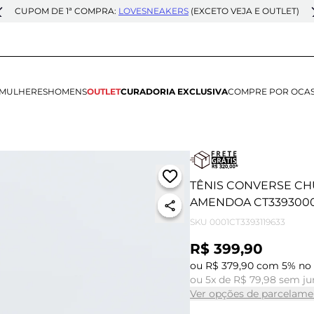
CUPOM DE 1ª COMPRA:
LOVESNEAKERS
(EXCETO VEJA E OUTLET)
MULHERES
HOMENS
OUTLET
CURADORIA EXCLUSIVA
COMPRE POR OCA
TÊNIS CONVERSE CH
AMENDOA CT339300
SKU
0001CT3393119633
R$ 399,90
ou R$ 379,90 com 5% no 
ou 5x de R$ 79,98 sem ju
Ver opções de parcelame