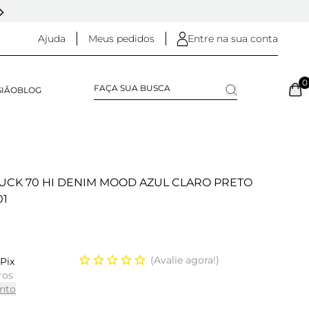
5% OFF NO
PIX
(NA FINALIZAÇÃO DO PEDIDO)
Ajuda
Meus pedidos
Entre na sua conta
0
SIÃO
BLOG
UCK 70 HI DENIM MOOD AZUL CLARO PRETO
01
Avalie agora!
Pix
ros
nto