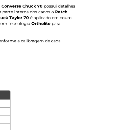
o
Converse Chuck 70
possui detalhes
parte interna dos canos o
Patch
huck Taylor 70
é aplicado em couro.
s com tecnologia
Ortholite
para
onforme a calibragem de cada