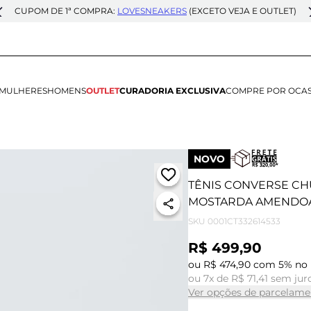
CUPOM DE 1ª COMPRA:
LOVESNEAKERS
(EXCETO VEJA E OUTLET)
MULHERES
HOMENS
OUTLET
CURADORIA EXCLUSIVA
COMPRE POR OCA
NOVO
TÊNIS CONVERSE CH
MOSTARDA AMENDOA
SKU
0001CT332614533
R$ 499,90
ou R$ 474,90 com 5% no 
ou 7x de R$ 71,41 sem jur
Ver opções de parcelame