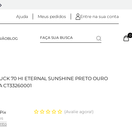
5% OFF NO
PIX
(NA FINALIZAÇÃO DO PEDIDO)
Ajuda
Meus pedidos
Entre na sua conta
0
SIÃO
BLOG
UCK 70 HI ETERNAL SUNSHINE PRETO OURO
 CT33260001
Avalie agora!
Pix
os
nto