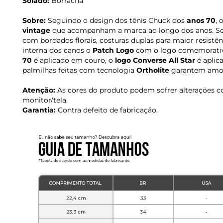
Solado:
Borracha
Sobre:
Seguindo o design dos tênis Chuck dos
anos 70
, 
vintage
que acompanham a marca ao longo dos anos. Se
com bordados florais, costuras duplas para maior resistên
interna dos canos o
Patch Logo
com o logo comemorati
70
é aplicado em couro, o
logo Converse All Star
é aplic
palmilhas feitas com tecnologia
Ortholite
garantem amort
Atenção:
As cores do produto podem sofrer alterações c
monitor/tela.
Garantia:
Contra defeito de fabricação.