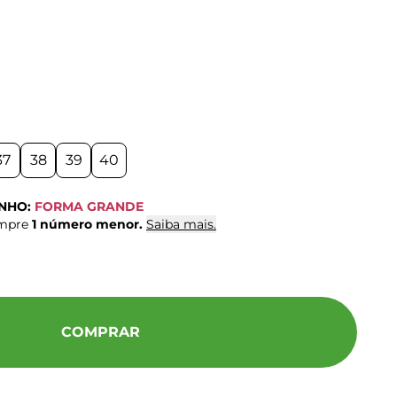
37
38
39
40
ANHO:
FORMA GRANDE
ompre
1 número menor.
Saiba mais.
COMPRAR