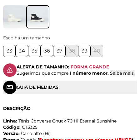
Escolha um tamanho
33
34
35
36
37
38
39
40
ALERTA DE TAMANHO:
FORMA GRANDE
Sugerimos que compre
1 número menor.
Saiba mais.
GUIA DE MEDIDAS
DESCRIÇÃO
Linha:
Tênis Converse Chuck 70 Hi Eternal Sunshine
Código:
CT3325
Versão:
Cano alto (Hi)
Forma:
Grande
(
Sugerimos comprar um número MENOR
)