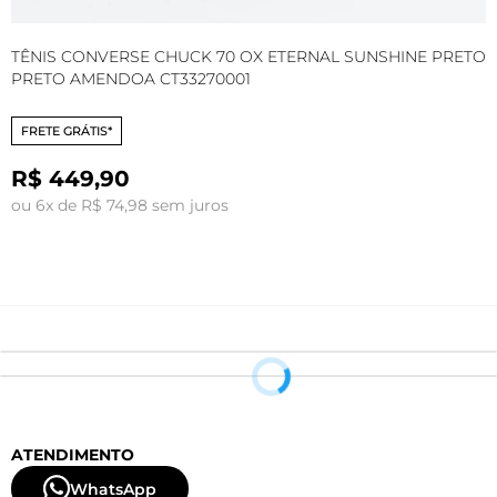
TÊNIS CONVERSE CHUCK 70 OX ETERNAL SUNSHINE PRETO
T
PRETO AMENDOA CT33270001
P
FRETE GRÁTIS*
R$ 449,90
ou 6x de R$ 74,98 sem juros
o
ATENDIMENTO
WhatsApp