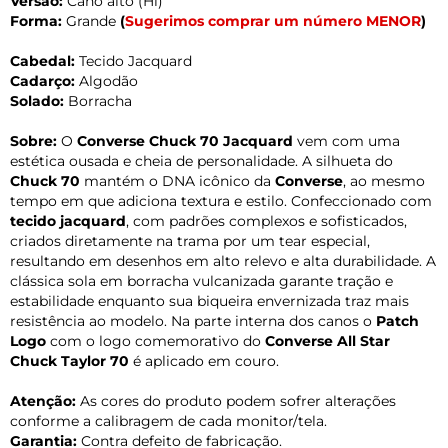
Versão:
Cano alto (Hi)
Forma:
Grande
(
Sugerimos comprar um número MENOR
)
Cabedal:
Tecido Jacquard
Cadarço:
Algodão
Solado:
Borracha
Sobre:
O
Converse Chuck 70 Jacquard
vem com uma
estética ousada e cheia de personalidade. A silhueta do
Chuck 70
mantém o DNA icônico da
Converse
, ao mesmo
tempo em que adiciona textura e estilo. Confeccionado com
tecido jacquard
, com padrões complexos e sofisticados,
criados diretamente na trama por um tear especial,
resultando em desenhos em alto relevo e alta durabilidade. A
clássica sola em borracha vulcanizada garante tração e
estabilidade enquanto sua biqueira envernizada traz mais
resistência ao modelo. Na parte interna dos canos o
Patch
Logo
com o logo comemorativo do
Converse All Star
Chuck Taylor 70
é aplicado em couro.
Atenção:
As cores do produto podem sofrer alterações
conforme a calibragem de cada monitor/tela.
Garantia:
Contra defeito de fabricação.