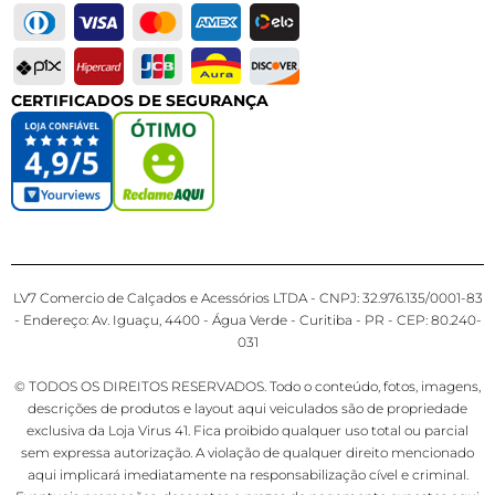
CERTIFICADOS DE SEGURANÇA
LV7 Comercio de Calçados e Acessórios LTDA - CNPJ: 32.976.135/0001-83
- Endereço: Av. Iguaçu, 4400 - Água Verde - Curitiba - PR - CEP: 80.240-
031
© TODOS OS DIREITOS RESERVADOS. Todo o conteúdo, fotos, imagens,
descrições de produtos e layout aqui veiculados são de propriedade
exclusiva da Loja Virus 41. Fica proibido qualquer uso total ou parcial
sem expressa autorização. A violação de qualquer direito mencionado
aqui implicará imediatamente na responsabilização cível e criminal.