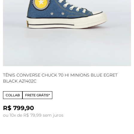
TÊNIS CONVERSE CHUCK 70 HI MINIONS BLUE EGRET
T
BLACK A21402C
B
COLLAB
FRETE GRÁTIS*
R$ 799,90
ou 10x de R$ 79,99 sem juros
o