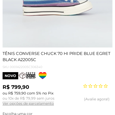
TÊNIS CONVERSE CHUCK 70 HI PRIDE BLUE EGRET
BLACK A22005C
SKU
0001A22005C306340
NOVO
R$ 799,90
ou R$ 759,90 com 5% no Pix
ou 10x de R$ 79,99 sem juros
Avalie agora!
Ver opções de parcelamento
Escolha uma cor