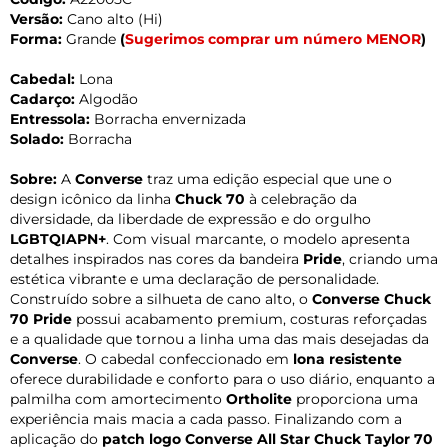
Versão:
Cano alto (Hi)
Forma:
Grande
(
Sugerimos comprar um número MENOR
)
Cabedal:
Lona
Cadarço:
Algodão
Entressola:
Borracha envernizada
Solado:
Borracha
Sobre:
A
Converse
traz uma edição especial que une o
design icônico da linha
Chuck 70
à celebração da
diversidade, da liberdade de expressão e do orgulho
LGBTQIAPN+
. Com visual marcante, o modelo apresenta
detalhes inspirados nas cores da bandeira
Pride
, criando uma
estética vibrante e uma declaração de personalidade.
Construído sobre a silhueta de cano alto, o
Converse Chuck
70 Pride
possui acabamento premium, costuras reforçadas
e a qualidade que tornou a linha uma das mais desejadas da
Converse
. O cabedal confeccionado em
lona resistente
oferece durabilidade e conforto para o uso diário, enquanto a
palmilha com amortecimento
Ortholite
proporciona uma
experiência mais macia a cada passo. Finalizando com a
aplicação do
patch logo Converse All Star Chuck Taylor 70