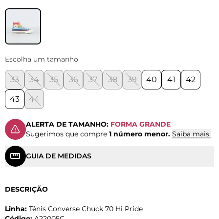
Escolha um tamanho
33
34
35
36
37
38
39
40
41
42
43
44
ALERTA DE TAMANHO:
FORMA GRANDE
Sugerimos que compre
1 número menor.
Saiba mais.
GUIA DE MEDIDAS
DESCRIÇÃO
Linha:
Tênis Converse Chuck 70 Hi Pride
Código:
A22005C