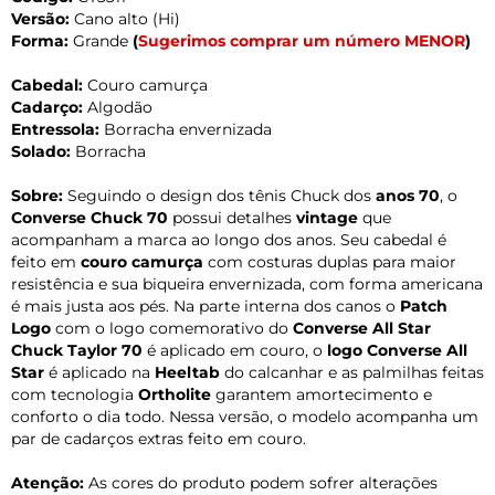
Versão:
Cano alto (Hi)
Forma:
Grande
(
Sugerimos comprar um número MENOR
)
Cabedal:
Couro camurça
Cadarço:
Algodão
Entressola:
Borracha envernizada
Solado:
Borracha
Sobre:
Seguindo o design dos tênis Chuck dos
anos 70
, o
Converse Chuck 70
possui detalhes
vintage
que
acompanham a marca ao longo dos anos. Seu cabedal é
feito em
couro camurça
com costuras duplas para maior
resistência e sua biqueira envernizada, com forma americana
é mais justa aos pés. Na parte interna dos canos o
Patch
Logo
com o logo comemorativo do
Converse All Star
Chuck Taylor 70
é aplicado em couro, o
logo Converse All
Star
é aplicado na
Heeltab
do calcanhar e as palmilhas feitas
com tecnologia
Ortholite
garantem amortecimento e
conforto o dia todo. Nessa versão, o modelo acompanha um
par de cadarços extras feito em couro.
Atenção:
As cores do produto podem sofrer alterações