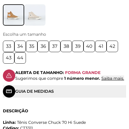
Escolha um tamanho
33
34
35
36
37
38
39
40
41
42
43
44
ALERTA DE TAMANHO:
FORMA GRANDE
Sugerimos que compre
1 número menor.
Saiba mais.
GUIA DE MEDIDAS
DESCRIÇÃO
Linha:
Tênis Converse Chuck 70 Hi Suede
Código:
CT3311