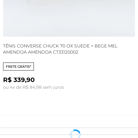
TÊNIS CONVERSE CHUCK 70 OX SUEDE + BEGE MEL
T
AMENDOA AMENDOA CT33120002
A
FRETE GRÁTIS*
R$ 339,90
ou 4x de R$ 84,98 sem juros
o