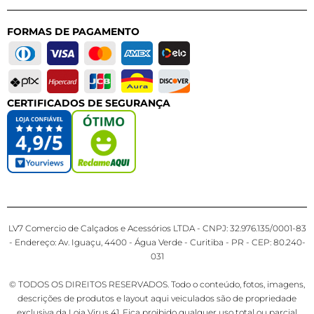
FORMAS DE PAGAMENTO
CERTIFICADOS DE SEGURANÇA
LV7 Comercio de Calçados e Acessórios LTDA - CNPJ: 32.976.135/0001-83
- Endereço: Av. Iguaçu, 4400 - Água Verde - Curitiba - PR - CEP: 80.240-
031
© TODOS OS DIREITOS RESERVADOS. Todo o conteúdo, fotos, imagens,
descrições de produtos e layout aqui veiculados são de propriedade
exclusiva da Loja Virus 41. Fica proibido qualquer uso total ou parcial