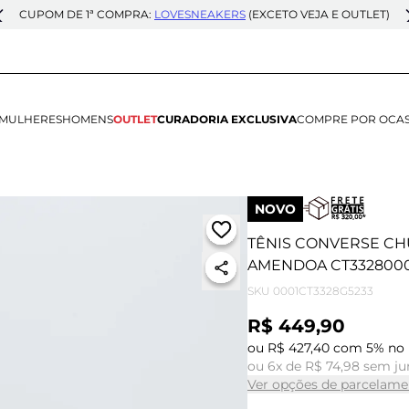
CUPOM DE 1ª COMPRA:
LOVESNEAKERS
(EXCETO VEJA E OUTLET)
MULHERES
HOMENS
OUTLET
CURADORIA EXCLUSIVA
COMPRE POR OCA
NOVO
TÊNIS CONVERSE CH
AMENDOA CT332800
SKU
0001CT3328G5233
R$ 449,90
ou R$ 427,40 com 5% no 
ou 6x de R$ 74,98 sem ju
Ver opções de parcelame