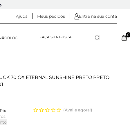
5% OFF NO
PIX
(NA FINALIZAÇÃO DO PEDIDO)
Ajuda
Meus pedidos
Entre na sua conta
0
SIÃO
BLOG
UCK 70 OX ETERNAL SUNSHINE PRETO PRETO
01
Avalie agora!
Pix
ros
nto