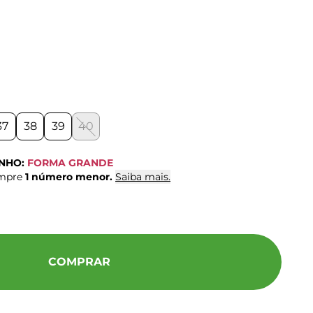
37
38
39
40
ANHO:
FORMA GRANDE
ompre
1 número menor.
Saiba mais.
COMPRAR