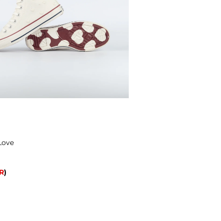
Love
R
)