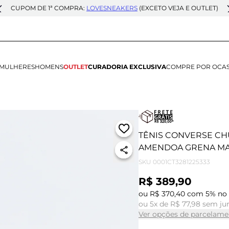
CUPOM DE 1ª COMPRA:
LOVESNEAKERS
(EXCETO VEJA E OUTLET)
MULHERES
HOMENS
OUTLET
CURADORIA EXCLUSIVA
COMPRE POR OCA
TÊNIS CONVERSE CHU
AMENDOA GRENA MA
SKU
0001CT3281225333
R$ 389,90
ou R$ 370,40 com 5% no 
ou 5x de R$ 77,98 sem ju
Ver opções de parcelame