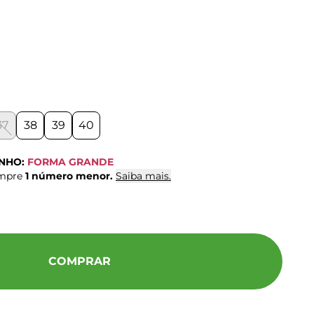
37
38
39
40
ANHO:
FORMA GRANDE
ompre
1 número menor.
Saiba mais.
COMPRAR