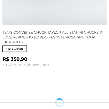
TÊNIS CONVERSE CHUCK TAYLOR ALL STAR HI CHUCKS IN
T
LOVE VERMELHO BORDO FESTIVAL ROSA AMENDOA
L
CK14540002
C
FRETE GRÁTIS*
R$ 359,90
o
ou 5x de R$ 71,98 sem juros