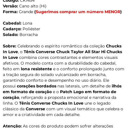
Código:
CK1454
Versão:
Cano alto (Hi)
Forma:
Grande
(
Sugerimos comprar um número MENOR
)
Cabedal:
Lona
Cadarço:
Poliéster
Solado:
Borracha
Sobre:
Celebrando o espírito romântico da coleção
Chucks
In Love
, o
Tênis Converse Chuck Taylor All Star Hi Chucks
In Love
combina cores contrastantes e elementos visuais
afetivos. O modelo conta com a durabilidade do cabedal,
feito em
lona resistente
e o conforto prolongado junto com
a tração segura do solado vulcanizado em borracha,
garantindo conforto e desempenho no uso diário. Ele
possui
corações bordados
nas laterais, um detalhe de
ilhós
em formato de coração
e o
Patch Logo em formato de
coração
, reforçando a proposta emocional e narrativa da
linha. O
Tênis Converse Chucks In Love
une o legado
clássico da
Converse
com um visual temático que celebra o
amor e a criatividade em cada detalhe.
Atenção:
As cores do produto podem sofrer alterações