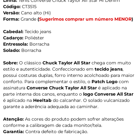
Linha:
Tênis Converse Chuck Taylor All Star Hi Denim
Código:
CT3515
Versão:
Cano alto (Hi)
Forma:
Grande
(
Sugerimos comprar um número MENOR
)
Cabedal:
Tecido jeans
Cadarço:
Poliéster
Entressola:
Borracha
Solado:
Borracha
Sobre:
O clássico
Chuck Taylor All Star
chega com muito
estilo e autenticidade. Confeccionado em
tecido jeans
,
possui costuras duplas, forro interno acolchoado para maior
conforto. Para complementar o estilo, o
Patch Logo
com
assinatura
Converse Chuck Taylor All Star
é aplicado na
parte interna dos canos, enquanto o
logo Converse All Star
é aplicado na
Heeltab
do calcanhar. O solado vulcanizado
garante a aderência adequada ao caminhar.
Atenção:
As cores do produto podem sofrer alterações
conforme a calibragem de cada monitor/tela.
Garantia:
Contra defeito de fabricação.