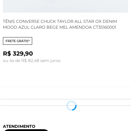
TÊNIS CONVERSE CHUCK TAYLOR ALL STAR OX DENIM
T
MOOD AZUL CLARO BEGE MEL AMENDOA CT35160001
M
FRETE GRÁTIS*
R$ 329,90
ou 4x de R$ 82,48 sem juros
o
ATENDIMENTO