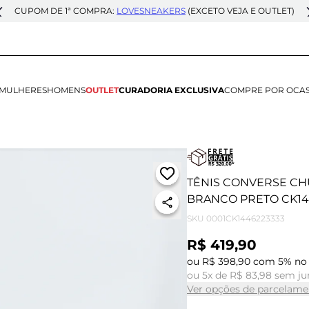
CUPOM DE 1ª COMPRA:
LOVESNEAKERS
(EXCETO VEJA E OUTLET)
MULHERES
HOMENS
OUTLET
CURADORIA EXCLUSIVA
COMPRE POR OCA
TÊNIS CONVERSE CHU
BRANCO PRETO CK14
SKU
0001CK1446223333
R$ 419,90
ou R$ 398,90 com 5% no 
ou 5x de R$ 83,98 sem ju
Ver opções de parcelame