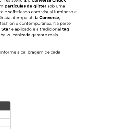
r resistência, o
Converse Chuck
om
partículas de glitter
sob uma
te e sofisticado com visual luminoso e
ência atemporal da
Converse
,
fashion e contemporânea. Na parte
 Star
é aplicado e a tradicional
tag
acha vulcanizada garante mais
onforme a calibragem de cada