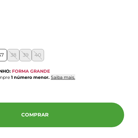
37
38
39
40
ANHO:
FORMA GRANDE
ompre
1 número menor.
Saiba mais.
COMPRAR