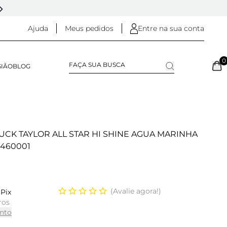
5% OFF NO
PIX
(NA FINALIZAÇÃO DO PEDIDO)
Ajuda
Meus pedidos
Entre na sua conta
0
SIÃO
BLOG
CK TAYLOR ALL STAR HI SHINE AGUA MARINHA
460001
Avalie agora!
Pix
ros
nto