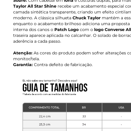
Sobre:
Com cabedal em
lona
e costuras duplas, para maio
Taylor All Star Shine
recebe um acabamento especial c
camada sintética transparente, criando um efeito cintilan
moderno. A clássica silhueta
Chuck Taylor
mantém a ess
enquanto o acabamento brilhoso adiciona uma proposta 
interna dos canos o
Patch Logo
com o
logo Converse All
traseira aparece aplicada no calcanhar. O solado de borr
aderência a cada passo.
Atenção:
As cores do produto podem sofrer alterações c
monitor/tela.
Garantia:
Contra defeito de fabricação.