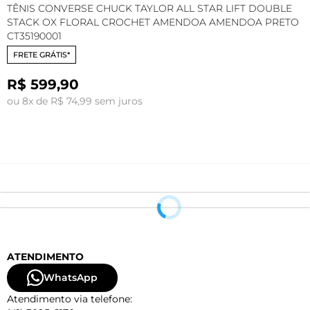
TÊNIS CONVERSE CHUCK TAYLOR ALL STAR LIFT DOUBLE
T
STACK OX FLORAL CROCHET AMENDOA AMENDOA PRETO
F
CT35190001
FRETE GRÁTIS*
R$ 599,90
ou 8x de R$ 74,99 sem juros
o
ATENDIMENTO
WhatsApp
Atendimento via telefone: