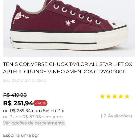
TÊNIS CONVERSE CHUCK TAYLOR ALL STAR LIFT OX
ARTFUL GRUNGE VINHO AMENDOA CT27400001
SKU
0001CT2740110940
R$ 419,90
R$ 251,94
- 40%
ou R$ 239,34 com 5% no Pix
2
Avaliações
ou 3x de R$ 83,98 sem juros
Ver opções de parcelamento
Escolha uma cor