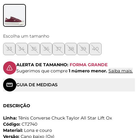
Escolha um tamanho
33
34
35
36
37
38
39
40
ALERTA DE TAMANHO:
FORMA GRANDE
Sugerimos que compre
1 número menor.
Saiba mais.
GUIA DE MEDIDAS
DESCRIÇÃO
Linha:
Tênis Converse Chuck Taylor All Star Lift Ox
Código:
CT2740
Material:
Lona e couro
Versão:
Cano baixo (Ox)