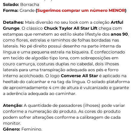
Solado:
Borracha
Forma:
Grande
(
Sugerimos comprar um número MENOR
)
Detalhes:
Mais diversão no seu look com a coleção
Artful
Grunge
. O clássico
Chuck Taylor All Star Lift
chega com
estampas que remetem ao estilo skate lifestyle dos
anos 90
,
como flores, estrelas e raminhos de folhas bordadas nas
laterais. No pé direito possui desenho na parte interna da
língua e uma pequena estrela na biqueira. É confeccionado
em tecido de algodão tipo lona, com sobreposições em
couro camurça, costuras duplas no cabedal, dois ilhoses
laterais para uma transpiração adequada aos pés e forro
interno acolchoado. O logo
Converse All Star
é aplicado na
heeltab do calcanhar e na tag da língua. O solado plataforma
de aproximadamente 4 cm de altura é vulcanizado e garante
a aderência adequada ao caminhar.
Atenção:
A quantidade de passadores (ilhoses) pode variar
conforme a numeração do produto. As cores do produto
podem sofrer alterações conforme a calibragem de cada
monitor.
Gênero:
Feminino.