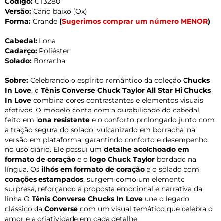
Código:
CT3280
Versão:
Cano baixo (Ox)
Forma:
Grande
(
Sugerimos comprar um número MENOR
)
Cabedal:
Lona
Cadarço:
Poliéster
Solado:
Borracha
Sobre:
Celebrando o espírito romântico da coleção
Chucks
In Love
, o
Tênis Converse Chuck Taylor All Star Hi Chucks
In Love
combina cores contrastantes e elementos visuais
afetivos. O modelo conta com a durabilidade do cabedal,
feito em
lona resistente
e o conforto prolongado junto com
a tração segura do solado, vulcanizado em borracha, na
versão em plataforma, garantindo conforto e desempenho
no uso diário. Ele possui um
detalhe acolchoado em
formato de coração
e o
logo Chuck Taylor
bordado na
língua. Os
ilhós em formato de coração
e o solado com
corações estampados
, surgem como um elemento
surpresa, reforçando a proposta emocional e narrativa da
linha O
Tênis Converse Chucks In Love
une o legado
clássico da
Converse
com um visual temático que celebra o
amor e a criatividade em cada detalhe.