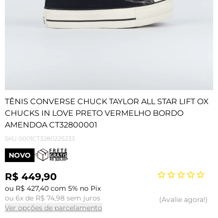
TÊNIS CONVERSE CHUCK TAYLOR ALL STAR LIFT OX
CHUCKS IN LOVE PRETO VERMELHO BORDO
AMENDOA CT32800001
SKU
0001CT3280225233
NOVO
R$ 449,90
ou R$ 427,40 com 5% no Pix
ou 6x de R$ 74,98 sem juros
Avalie agora!
Ver opções de parcelamento