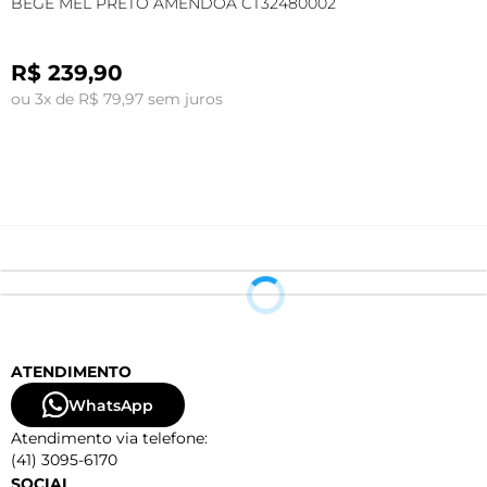
BEGE MEL PRETO AMENDOA CT32480002
A
R$ 239,90
ou 3x de R$ 79,97 sem juros
o
ATENDIMENTO
WhatsApp
Atendimento via telefone:
(41) 3095-6170
SOCIAL