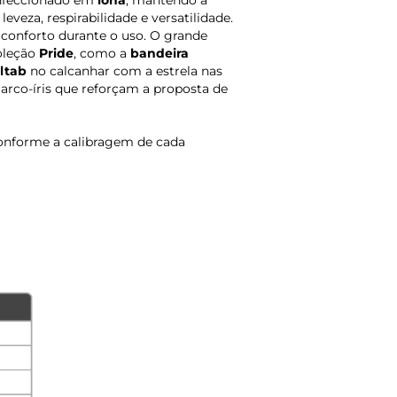
nfeccionado em
lona
, mantendo a
leveza, respirabilidade e versatilidade.
conforto durante o uso. O grande
coleção
Pride
, como a
bandeira
ltab
no calcanhar com a estrela nas
 arco-íris que reforçam a proposta de
onforme a calibragem de cada