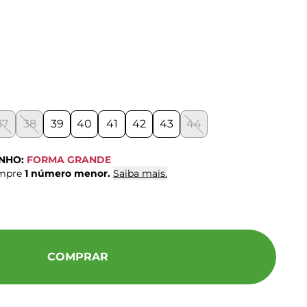
37
38
39
40
41
42
43
44
ANHO:
FORMA GRANDE
ompre
1 número menor.
Saiba mais.
COMPRAR