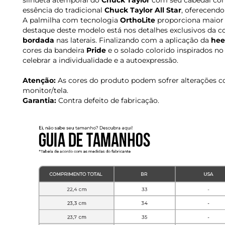
silhueta atemporal do
Chuck Taylor
com seu cabedal co
essência do tradicional
Chuck Taylor All Star
, oferecendo 
A palmilha com tecnologia
OrthoLite
proporciona maior 
destaque deste modelo está nos detalhes exclusivos da 
bordada
nas laterais. Finalizando com a aplicação da
hee
cores da bandeira
Pride
e o solado colorido inspirados no
celebrar a individualidade e a autoexpressão.
Atenção:
As cores do produto podem sofrer alterações c
monitor/tela.
Garantia:
Contra defeito de fabricação.