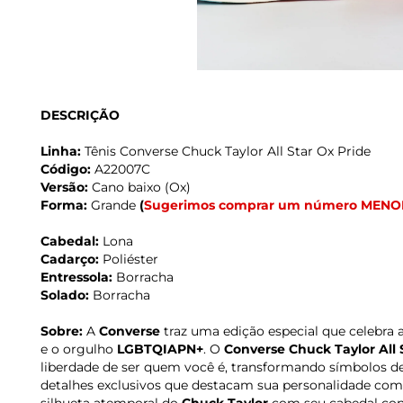
DESCRIÇÃO
Linha:
Tênis Converse Chuck Taylor All Star Ox Pride
Código:
A22007C
Versão:
Cano baixo (Ox)
Forma:
Grande
(
Sugerimos comprar um número MENO
Cabedal:
Lona
Cadarço:
Poliéster
Entressola:
Borracha
Solado:
Borracha
Sobre:
A
Converse
traz uma edição especial que celebra a
e o orgulho
LGBTQIAPN+
. O
Converse Chuck Taylor All 
liberdade de ser quem você é, transformando símbolos de
detalhes exclusivos que destacam sua personalidade co