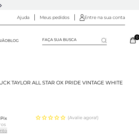
5% OFF NO
PIX
(NA FINALIZAÇÃO DO PEDIDO)
Ajuda
Meus pedidos
Entre na sua conta
0
SIÃO
BLOG
CK TAYLOR ALL STAR OX PRIDE VINTAGE WHITE
Avalie agora!
Pix
ros
nto