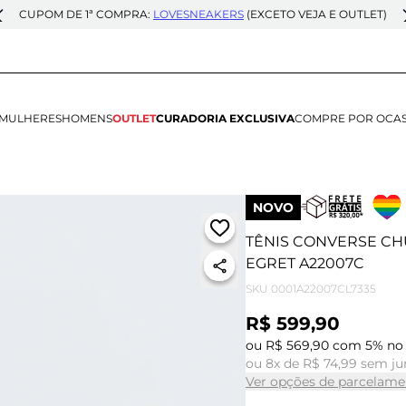
CUPOM DE 1ª COMPRA:
LOVESNEAKERS
(EXCETO VEJA E OUTLET)
MULHERES
HOMENS
OUTLET
CURADORIA EXCLUSIVA
COMPRE POR OCA
NOVO
TÊNIS CONVERSE CHU
EGRET A22007C
SKU
0001A22007CL7335
R$ 599,90
ou R$ 569,90 com 5% no 
ou 8x de R$ 74,99 sem ju
Ver opções de parcelame